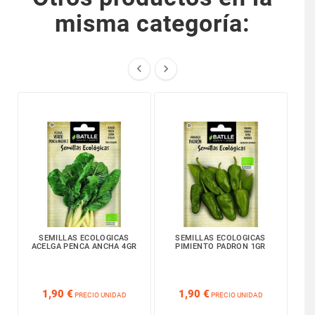
misma categoría:


SEMILLAS ECOLOGICAS
SEMILLAS ECOLOGICAS
ACELGA PENCA ANCHA 4GR
PIMIENTO PADRON 1GR
GU






1,90 €
1,90 €
PRECIO UNIDAD
PRECIO UNIDAD