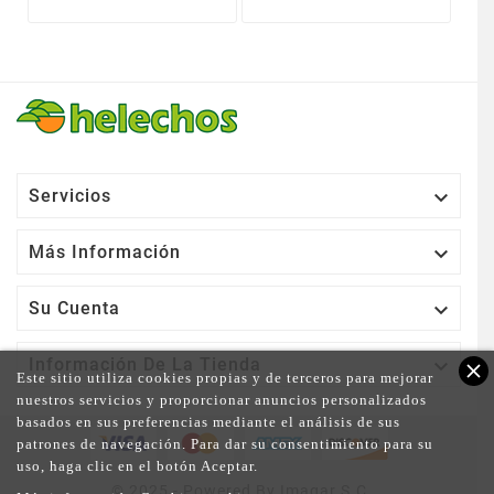

Servicios

Más Información

Su Cuenta

Información De La Tienda
close
Este sitio utiliza cookies propias y de terceros para mejorar
nuestros servicios y proporcionar anuncios personalizados
basados en sus preferencias mediante el análisis de sus
patrones de navegación. Para dar su consentimiento para su
uso, haga clic en el botón Aceptar.
© 2025 - Powered By Imagar S.C