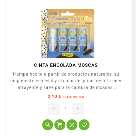
CINTA ENCOLADA MOSCAS
Trampa hecha a partir de productos naturales, su
pegamento especial y el color del papel resulta muy
atrayente y sirve para la captura de moscas,
mosquitos y otros insectos voladores, en el hogar,
2,10 €
PRECIO UNIDAD
porche, patio o jardín. Aplicación Para la captura
Precio
de moscas, mosquitos, moscardas, avispas y otros
remove
add
insectos voladores de manera eficaz, natural y
protegiendo el medio ambiente. Modo de empleo




1....