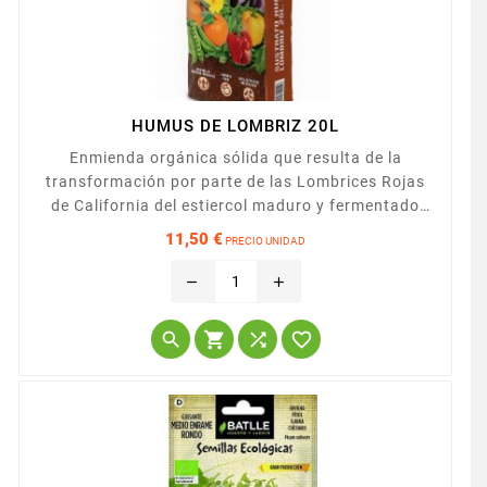
HUMUS DE LOMBRIZ 20L
Enmienda orgánica sólida que resulta de la
transformación por parte de las Lombrices Rojas
de California del estiercol maduro y fermentado
varias veces, en humus directamente e
11,50 €
PRECIO UNIDAD
integramente asimilable por parte de la planta.
Precio
Producto 100% natural y registrado como producto
remove
add
ecológico.



