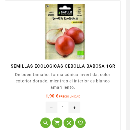
SEMILLAS ECOLOGICAS CEBOLLA BABOSA 1GR
De buen tamaño, forma cónica invertida, color
exterior dorado, mientras el interior es blanco
amarillento.
1,90 €
PRECIO UNIDAD
Precio
remove
add



