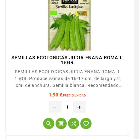
SEMILLAS ECOLOGICAS JUDIA ENANA ROMA II
15GR
SEMILLAS ECOLOGICAS JUDIA ENANA ROMA II
15GR: Produce vainas de 16-17 cm. de largo y 2
cm. de anchura. Semilla blanca. Recomendado
para mercado fresco. Muy buena resistencia a
1,90 €
PRECIO UNIDAD
enfermedades.
Precio
remove
add



