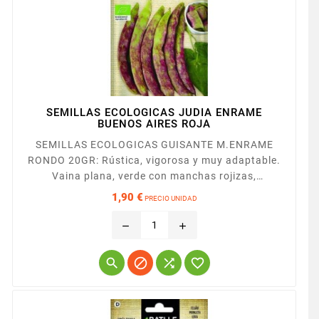
SEMILLAS ECOLOGICAS JUDIA ENRAME
BUENOS AIRES ROJA
SEMILLAS ECOLOGICAS GUISANTE M.ENRAME
RONDO 20GR: Rústica, vigorosa y muy adaptable.
Vaina plana, verde con manchas rojizas,
prácticamente recta, de 18 cm. de longitud y 2-2,2
1,90 €
PRECIO UNIDAD
cm. de anchura.
Precio
remove
add



