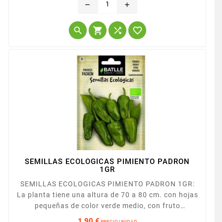
remove
add




SEMILLAS ECOLOGICAS PIMIENTO PADRON
1GR
SEMILLAS ECOLOGICAS PIMIENTO PADRON 1GR:
La planta tiene una altura de 70 a 80 cm. con hojas
pequeñas de color verde medio, con fruto
triangular, punta roma.
1,90 €
PRECIO UNIDAD