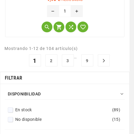
Precio
remove
add




Mostrando 1-12 de 104 artículo(s)
…
1

2
3
9
FILTRAR

DISPONIBILIDAD
En stock
(89)
No disponible
(15)