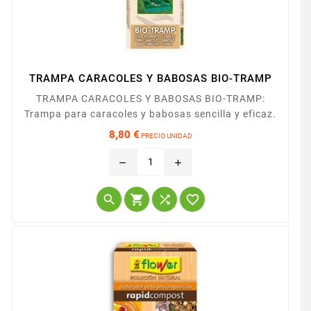
TRAMPA CARACOLES Y BABOSAS BIO-TRAMP
TRAMPA CARACOLES Y BABOSAS BIO-TRAMP:
Trampa para caracoles y babosas sencilla y eficaz.
8,80 €
PRECIO UNIDAD
Precio
remove
add



