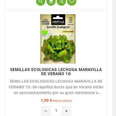




SEMILLAS ECOLOGICAS LECHUGA MARAVILLA
DE VERANO 1G
SEMILLAS ECOLOGICAS LECHUGA MARAVILLA DE
VERANO 1G: De repollos duros que en Verano están
en aprovechamiento por su gran resistencia a
subirse. Mata de color verde de hojas onduladas
1,90 €
PRECIO UNIDAD
con pigmentaciones vinosas.
Precio
remove
add