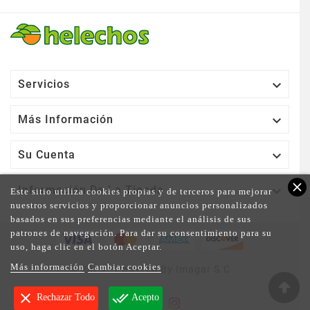

Servicios

Más Información

Su Cuenta
close

Información De La Tienda
Este sitio utiliza cookies propias y de terceros para mejorar
nuestros servicios y proporcionar anuncios personalizados
basados en sus preferencias mediante el análisis de sus
patrones de navegación. Para dar su consentimiento para su
uso, haga clic en el botón Aceptar.
Más información
Cambiar cookies
© 2025 - Powered By Imagar S.C
clear
done_all
Rechazar Todo
Acepto