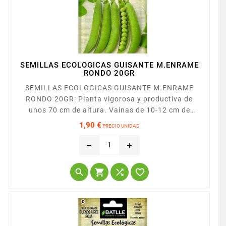
SEMILLAS ECOLOGICAS GUISANTE M.ENRAME
RONDO 20GR
SEMILLAS ECOLOGICAS GUISANTE M.ENRAME
RONDO 20GR: Planta vigorosa y productiva de
unos 70 cm de altura. Vainas de 10-12 cm de
longitud con 8-10 granos de calibre grueso y color
1,90 €
PRECIO UNIDAD
verde oscuro.
Precio
remove
add



