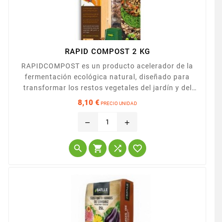
RAPID COMPOST 2 KG
RAPIDCOMPOST es un producto acelerador de la
fermentación ecológica natural, diseñado para
transformar los restos vegetales del jardín y del
hogar en un excelente abono orgánico (compost),
8,10 €
PRECIO UNIDAD
con alto contenido en humus, esponjoso, oscuro,
Precio
con olor a tierra mojada.
remove
add



