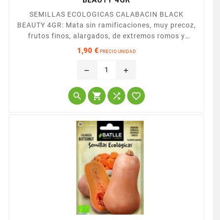
SEMILLAS ECOLOGICAS CALABACIN BLACK
BEAUTY 4GR: Mata sin ramificaciones, muy precoz,
frutos finos, alargados, de extremos romos y
coloración verde. Planta sumamente productiva,
1,90 €
PRECIO UNIDAD
que mientras se le van quitando calabacines, no
Precio
cesa de fructificar. Carne sabrosa y delicada.
remove
add



