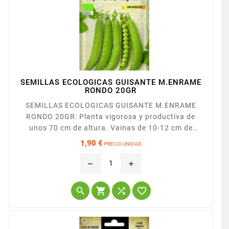
SEMILLAS ECOLOGICAS GUISANTE M.ENRAME
RONDO 20GR
SEMILLAS ECOLOGICAS GUISANTE M.ENRAME
RONDO 20GR: Planta vigorosa y productiva de
unos 70 cm de altura. Vainas de 10-12 cm de
longitud con 8-10 granos de calibre grueso y color
1,90 €
PRECIO UNIDAD
verde oscuro.
Precio
remove
add



