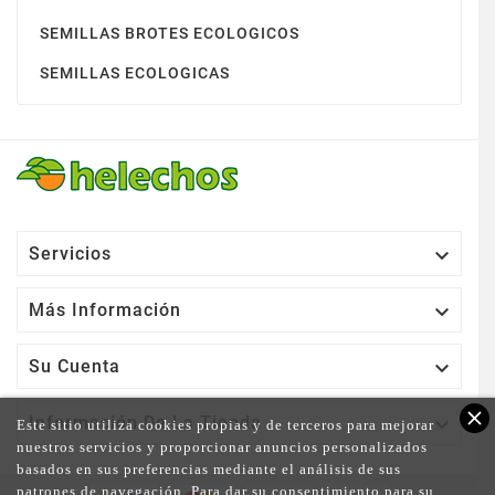
SEMILLAS BROTES ECOLOGICOS
SEMILLAS ECOLOGICAS

Servicios

Más Información

Su Cuenta
close

Información De La Tienda
Este sitio utiliza cookies propias y de terceros para mejorar
nuestros servicios y proporcionar anuncios personalizados
basados en sus preferencias mediante el análisis de sus
patrones de navegación. Para dar su consentimiento para su