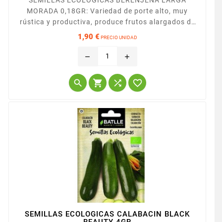
SEMILLAS ECOLOGICAS BERENJENA LARGA
MORADA 0,18GR: Variedad de porte alto, muy
rústica y productiva, produce frutos alargados de
20-30 cm. de longitud y 4-5 cm. de diámetro.
1,90 €
PRECIO UNIDAD
Precio
remove
add




SEMILLAS ECOLOGICAS CALABACIN BLACK
BEAUTY 4GR