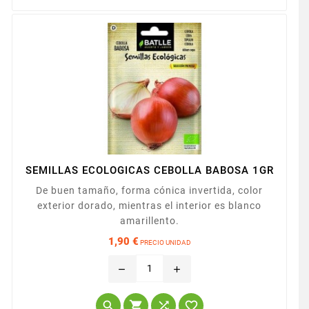
SEMILLAS ECOLOGICAS CEBOLLA BABOSA 1GR
De buen tamaño, forma cónica invertida, color
exterior dorado, mientras el interior es blanco
amarillento.
1,90 €
PRECIO UNIDAD
Precio
remove
add



