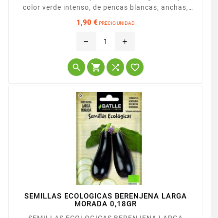
color verde intenso, de pencas blancas, anchas,
muy carnosas y tiernas. Se pueden ir recolectando
1,90 €
PRECIO UNIDAD
hojas sueltas a medida que están en
Precio
aprovechamiento o la mata entera de una vez.
remove
add




SEMILLAS ECOLOGICAS BERENJENA LARGA
MORADA 0,18GR