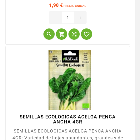
triangular, punta roma.
1,90 €
PRECIO UNIDAD
Precio
remove
add




SEMILLAS ECOLOGICAS ACELGA PENCA
ANCHA 4GR
SEMILLAS ECOLOGICAS ACELGA PENCA ANCHA
4GR: Variedad de hojas abundantes, grandes y de