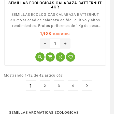
SEMILLAS ECOLOGICAS CALABAZA BATTERNUT
4GR
SEMILLAS ECOLOGICAS CALABAZA BATTERNUT
4GR: Variedad de calabaza de fácil cultivo y altos
rendimientos. Frutos piriformes de 1Kg de peso
aproximado. Piel naranja tostada, pulpa naranja
1,90 €
PRECIO UNIDAD
consistente, de textura fina y dulce.
Precio
remove
add




Mostrando 1-12 de 42 artículo(s)
1

2
3
4
SEMILLAS ECOLOGICAS
SEMILLAS AROMATICAS ECOLOGICAS