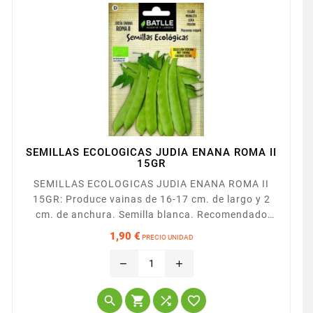
SEMILLAS ECOLOGICAS JUDIA ENANA ROMA II
15GR
SEMILLAS ECOLOGICAS JUDIA ENANA ROMA II
15GR: Produce vainas de 16-17 cm. de largo y 2
cm. de anchura. Semilla blanca. Recomendado
para mercado fresco. Muy buena resistencia a
1,90 €
PRECIO UNIDAD
enfermedades.
Precio
remove
add



