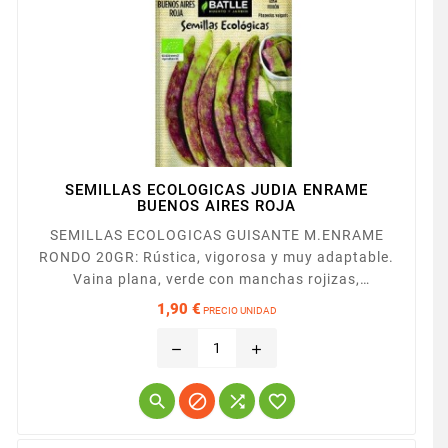
SEMILLAS ECOLOGICAS JUDIA ENRAME
BUENOS AIRES ROJA
SEMILLAS ECOLOGICAS GUISANTE M.ENRAME
RONDO 20GR: Rústica, vigorosa y muy adaptable.
Vaina plana, verde con manchas rojizas,
prácticamente recta, de 18 cm. de longitud y 2-2,2
1,90 €
PRECIO UNIDAD
cm. de anchura.
Precio
remove
add



