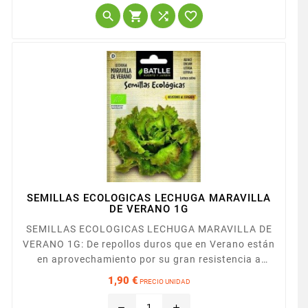




SEMILLAS ECOLOGICAS LECHUGA MARAVILLA
DE VERANO 1G
SEMILLAS ECOLOGICAS LECHUGA MARAVILLA DE
VERANO 1G: De repollos duros que en Verano están
en aprovechamiento por su gran resistencia a
subirse. Mata de color verde de hojas onduladas
1,90 €
PRECIO UNIDAD
con pigmentaciones vinosas.
Precio
remove
add