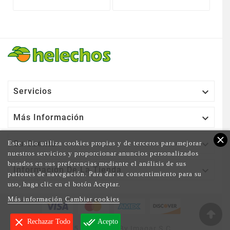

Servicios

Más Información
close

Su Cuenta
Este sitio utiliza cookies propias y de terceros para mejorar
nuestros servicios y proporcionar anuncios personalizados
basados en sus preferencias mediante el análisis de sus

Información De La Tienda
patrones de navegación. Para dar su consentimiento para su
uso, haga clic en el botón Aceptar.
Más información
Cambiar cookies
clear
done_all
Rechazar Todo
Acepto
© 2025 - Powered By Imagar S.C