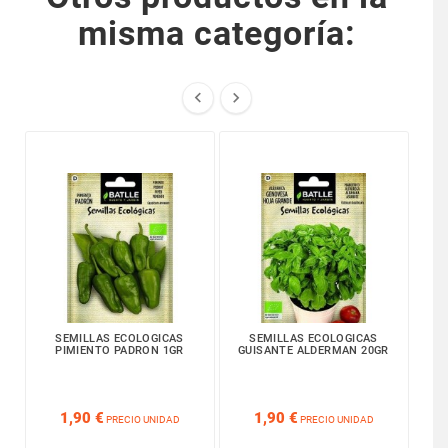
misma categoría:


SEMILLAS ECOLOGICAS
SEMILLAS ECOLOGICAS
PIMIENTO PADRON 1GR
GUISANTE ALDERMAN 20GR
AC






1,90 €
1,90 €
PRECIO UNIDAD
PRECIO UNIDAD