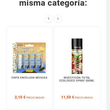
misma categoría:


CINTA ENCOLADA MOSCAS
INSECTICIDA TOTAL
ECOLOGICO SPRAY 500ML






2,10 €
11,50 €
PRECIO UNIDAD
PRECIO UNIDAD