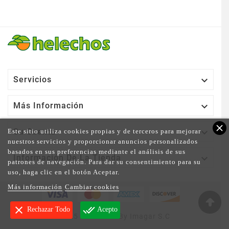

Servicios

Más Información
close

Su Cuenta
Este sitio utiliza cookies propias y de terceros para mejorar
nuestros servicios y proporcionar anuncios personalizados
basados en sus preferencias mediante el análisis de sus

Información De La Tienda
patrones de navegación. Para dar su consentimiento para su
uso, haga clic en el botón Aceptar.
Más información
Cambiar cookies
clear
done_all
Rechazar Todo
Acepto
© 2025 - Powered By Imagar S.C