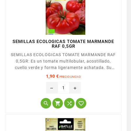
SEMILLAS ECOLOGICAS TOMATE MARMANDE
RAF 0,5GR
SEMILLAS ECOLOGICAS TOMATE MARMANDE RAF
0,5GR: Es un tomate multilobular, acostillado,
cuello verde y forma ligeramente achatada. Su
peso es de 180-200 grs. El porte de la planta es
1,90 €
PRECIO UNIDAD
semi-determinado alto y es resistente al Fusarium.
Precio
Tiene un excelente sabor y un tradicional olor a
remove
add
tomate. Puede cultivarse tanto al aire libre como
en invernadero. La calidad del tomate MARMANDE




RAF es mucho mejor...