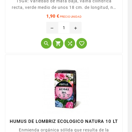
15GR: Variedad de mata baja, vaina cilíndrica
recta, verde medio de unos 18 cm. de longitud, no
hace hilos.
1,90 €
PRECIO UNIDAD
Precio
remove
add




HUMUS DE LOMBRIZ ECOLOGICO NATURA 10 LT
Enmienda orgánica sólida que resulta de la