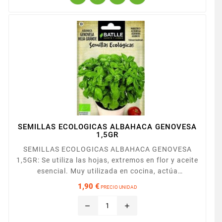
SEMILLAS ECOLOGICAS ALBAHACA GENOVESA
1,5GR
SEMILLAS ECOLOGICAS ALBAHACA GENOVESA
1,5GR: Se utiliza las hojas, extremos en flor y aceite
esencial. Muy utilizada en cocina, actúa
principalmente en el sistema nervioso como
1,90 €
PRECIO UNIDAD
sedante y para favorecer la digestión. También es
Precio
repelente de insectos.
remove
add