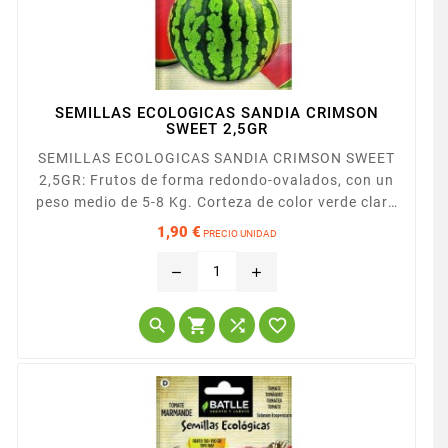
SEMILLAS ECOLOGICAS SANDIA CRIMSON
SWEET 2,5GR
SEMILLAS ECOLOGICAS SANDIA CRIMSON SWEET
2,5GR: Frutos de forma redondo-ovalados, con un
peso medio de 5-8 Kg. Corteza de color verde claro
con listas verde-oscuro.
1,90 €
PRECIO UNIDAD
Precio
remove
add



