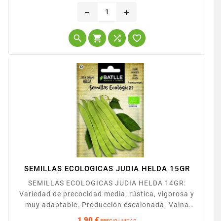
Precio
= 1800 gr.) y color marrón. Muy buena resistencia
remove
add
al frío. Producción escalonada, siendo muy
adecuada para el mercado fresco.




SEMILLAS ECOLOGICAS JUDIA HELDA 15GR
SEMILLAS ECOLOGICAS JUDIA HELDA 14GR:
Variedad de precocidad media, rústica, vigorosa y
muy adaptable. Producción escalonada. Vaina
plana, verde medio de 20-22 cm. de longitud y 2
1,90 €
PRECIO UNIDAD