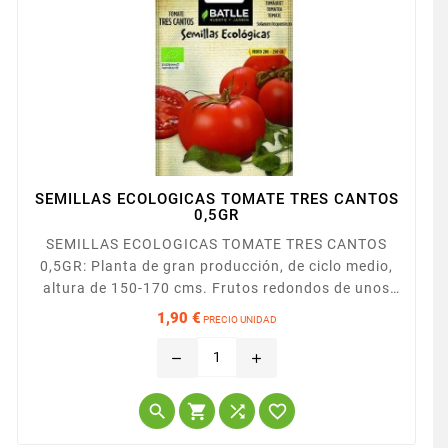
SEMILLAS ECOLOGICAS TOMATE TRES CANTOS
0,5GR
SEMILLAS ECOLOGICAS TOMATE TRES CANTOS
0,5GR: Planta de gran producción, de ciclo medio,
altura de 150-170 cms. Frutos redondos de unos
200-250 gr. de tamaño uniforme y muy macizos.
1,90 €
PRECIO UNIDAD
Precio
remove
add



