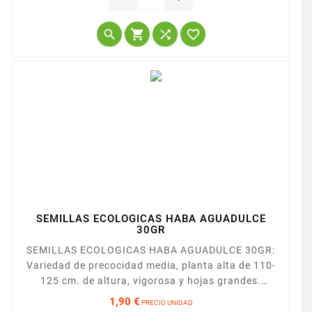




SEMILLAS ECOLOGICAS HABA AGUADULCE
30GR
SEMILLAS ECOLOGICAS HABA AGUADULCE 30GR:
Variedad de precocidad media, planta alta de 110-
125 cm. de altura, vigorosa y hojas grandes.
Vainas muy largas de 30-35 cm, de disposición
1,90 €
PRECIO UNIDAD
postrada con 7-9 semillas de tamaño grueso (pmg