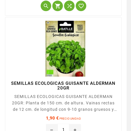




SEMILLAS ECOLOGICAS GUISANTE ALDERMAN
20GR
SEMILLAS ECOLOGICAS GUISANTE ALDERMAN
20GR: Planta de 150 cm. de altura. Vainas rectas
de 12 cm. de longitud con 9-10 granos gruesos y
rugosos. Rústica y productiva, es necesario
1,90 €
PRECIO UNIDAD
entutorar.
Precio
remove
add