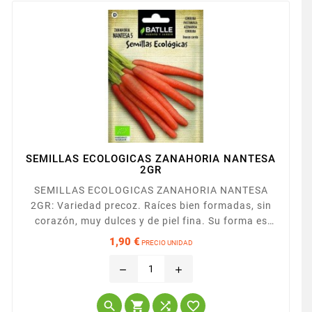
SEMILLAS ECOLOGICAS ZANAHORIA NANTESA
2GR
SEMILLAS ECOLOGICAS ZANAHORIA NANTESA
2GR: Variedad precoz. Raíces bien formadas, sin
corazón, muy dulces y de piel fina. Su forma es
cilíndrica terminada en punta roma. Buena
1,90 €
PRECIO UNIDAD
conservación y excelente aceptación para
Precio
mercado.
remove
add



