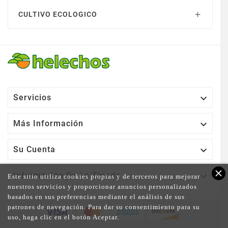
CULTIVO ECOLOGICO


Servicios

Más Información

Su Cuenta
close

Información De La Tienda
Este sitio utiliza cookies propias y de terceros para mejorar
nuestros servicios y proporcionar anuncios personalizados
basados en sus preferencias mediante el análisis de sus
patrones de navegación. Para dar su consentimiento para su
uso, haga clic en el botón Aceptar.