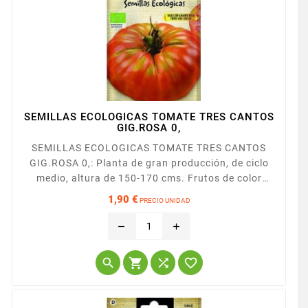
SEMILLAS ECOLOGICAS TOMATE TRES CANTOS
GIG.ROSA 0,
SEMILLAS ECOLOGICAS TOMATE TRES CANTOS
GIG.ROSA 0,: Planta de gran producción, de ciclo
medio, altura de 150-170 cms. Frutos de color
rosado, redondos de tamaño muy grande alrededor
1,90 €
PRECIO UNIDAD
de 500 gr. uniformes y muy macizos. Gusto
Precio
excelente.
remove
add



