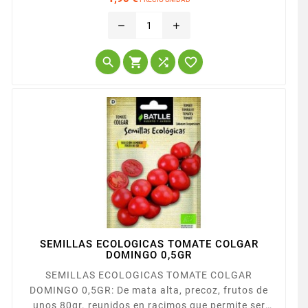
cm. de anchura. Semilla blanca. Resistente al Virus
Precio
del Mosaico Común de la Judía.
remove
add




SEMILLAS ECOLOGICAS TOMATE COLGAR
DOMINGO 0,5GR
SEMILLAS ECOLOGICAS TOMATE COLGAR
DOMINGO 0,5GR: De mata alta, precoz, frutos de
unos 80gr. reunidos en racimos que permite ser