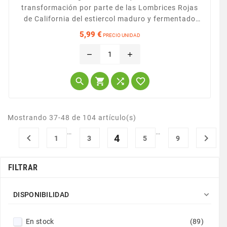
transformación por parte de las Lombrices Rojas
de California del estiercol maduro y fermentado
varias veces, en humus directamente e
5,99 €
PRECIO UNIDAD
integramente asimilable por parte de la planta.
Precio
Producto 100% natural y registrado como producto
remove
add
ecológico.




Mostrando 37-48 de 104 artículo(s)
…
…

4

1
3
5
9
FILTRAR

DISPONIBILIDAD
En stock
(89)