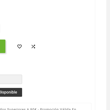


Disponible
dos Superiores A 90€ -
Promoción Válida En