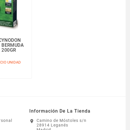
CYNODON
N BERMUDA
 200GR
CIO UNIDAD
Información De La Tienda
rsonal
Camino de Móstoles s/n
location_on
28914 Leganés
Madrid