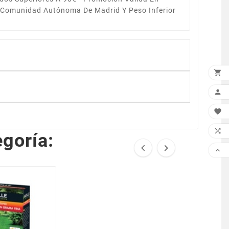
a Comunidad Autónoma De Madrid Y Peso Inferior




goría:


