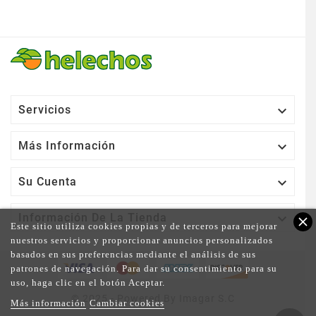

Servicios

Más Información

Su Cuenta

Información De La Tienda
close
Este sitio utiliza cookies propias y de terceros para mejorar
nuestros servicios y proporcionar anuncios personalizados
basados en sus preferencias mediante el análisis de sus
patrones de navegación. Para dar su consentimiento para su
uso, haga clic en el botón Aceptar.
© 2025 - Powered By Imagar S.C
Más información
Cambiar cookies