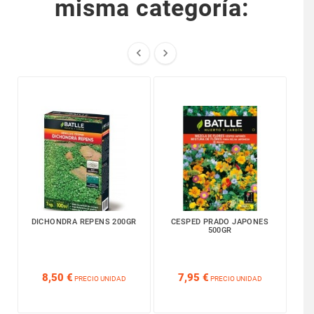
misma categoría:


DICHONDRA REPENS 200GR
CESPED PRADO JAPONES
REV
500GR






8,50 €
7,95 €
PRECIO UNIDAD
PRECIO UNIDAD