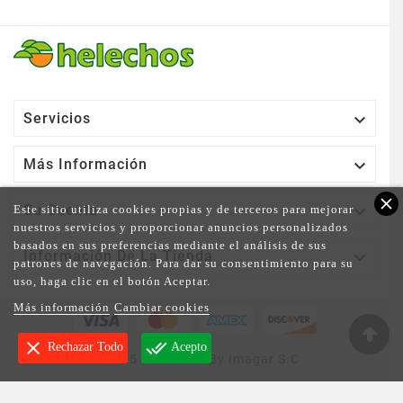

Servicios

Más Información
close

Su Cuenta
Este sitio utiliza cookies propias y de terceros para mejorar
nuestros servicios y proporcionar anuncios personalizados
basados en sus preferencias mediante el análisis de sus

Información De La Tienda
patrones de navegación. Para dar su consentimiento para su
uso, haga clic en el botón Aceptar.
Más información
Cambiar cookies
clear
done_all
Rechazar Todo
Acepto
© 2025 - Powered By Imagar S.C