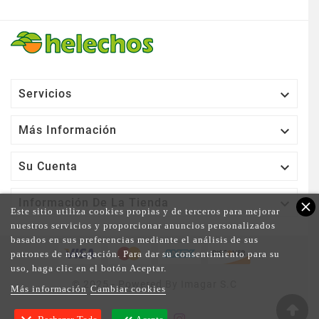

Servicios

Más Información

Su Cuenta

Información De La Tienda
close
Este sitio utiliza cookies propias y de terceros para mejorar
nuestros servicios y proporcionar anuncios personalizados
basados en sus preferencias mediante el análisis de sus
patrones de navegación. Para dar su consentimiento para su
uso, haga clic en el botón Aceptar.
© 2025 - Powered By Imagar S.C
Más información
Cambiar cookies