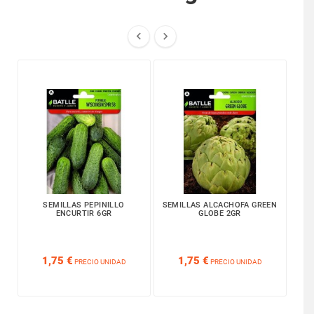


SEMILLAS PEPINILLO
SEMILLAS ALCACHOFA GREEN
SE
ENCURTIR 6GR
GLOBE 2GR






1,75 €
1,75 €
PRECIO UNIDAD
PRECIO UNIDAD