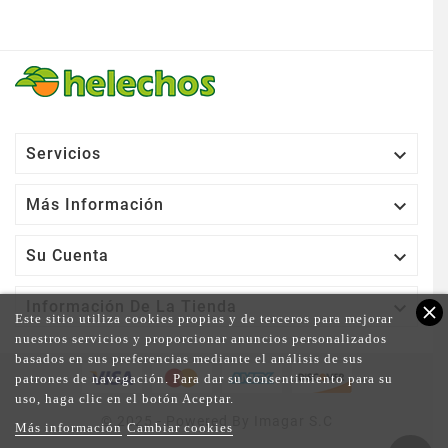

Servicios

Más Información

Su Cuenta

Información De La Tienda
close
Este sitio utiliza cookies propias y de terceros para mejorar
nuestros servicios y proporcionar anuncios personalizados
basados en sus preferencias mediante el análisis de sus
patrones de navegación. Para dar su consentimiento para su
uso, haga clic en el botón Aceptar.
© 2025 - Powered By Imagar S.C
Más información
Cambiar cookies