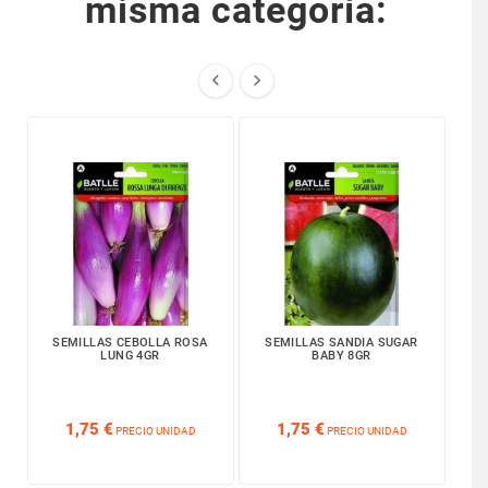
misma categoría:


SEMILLAS CEBOLLA ROSA
SEMILLAS SANDIA SUGAR
SE
LUNG 4GR
BABY 8GR






1,75 €
1,75 €
PRECIO UNIDAD
PRECIO UNIDAD