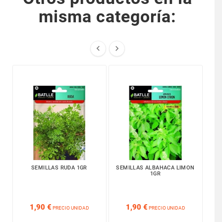
misma categoría:


SEMILLAS RUDA 1GR
SEMILLAS ALBAHACA LIMON
SE
1GR






1,90 €
1,90 €
PRECIO UNIDAD
PRECIO UNIDAD