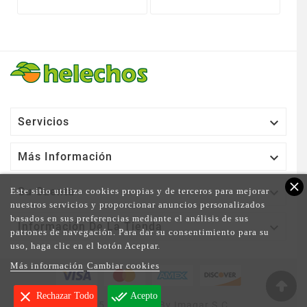

Servicios

Más Información
close

Su Cuenta
Este sitio utiliza cookies propias y de terceros para mejorar
nuestros servicios y proporcionar anuncios personalizados
basados en sus preferencias mediante el análisis de sus

Información De La Tienda
patrones de navegación. Para dar su consentimiento para su
uso, haga clic en el botón Aceptar.
Más información
Cambiar cookies
clear
done_all
Rechazar Todo
Acepto
© 2025 - Powered By Imagar S.C