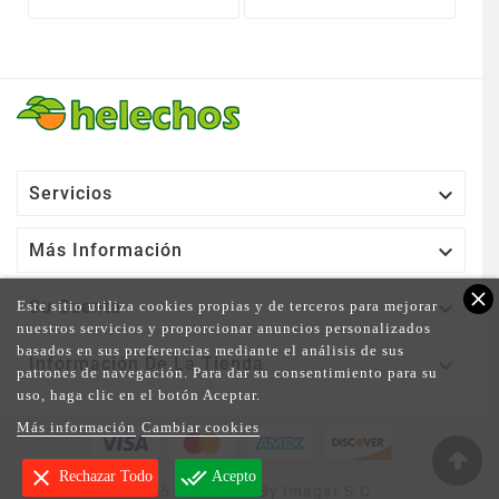

Servicios

Más Información
close

Su Cuenta
Este sitio utiliza cookies propias y de terceros para mejorar
nuestros servicios y proporcionar anuncios personalizados
basados en sus preferencias mediante el análisis de sus

Información De La Tienda
patrones de navegación. Para dar su consentimiento para su
uso, haga clic en el botón Aceptar.
Más información
Cambiar cookies
clear
done_all
Rechazar Todo
Acepto
© 2025 - Powered By Imagar S.C