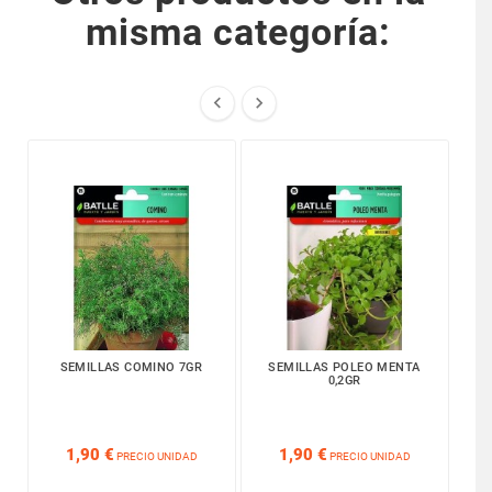
misma categoría:


SEMILLAS COMINO 7GR
SEMILLAS POLEO MENTA
0,2GR






1,90 €
1,90 €
PRECIO UNIDAD
PRECIO UNIDAD