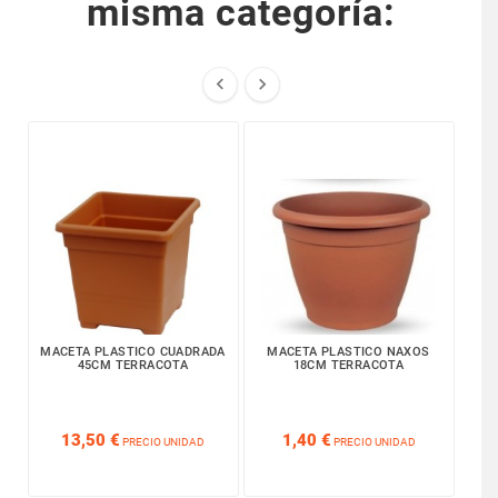
misma categoría:


MACETA PLASTICO CUADRADA
MACETA PLASTICO NAXOS
PL
45CM TERRACOTA
18CM TERRACOTA






13,50 €
1,40 €
PRECIO UNIDAD
PRECIO UNIDAD