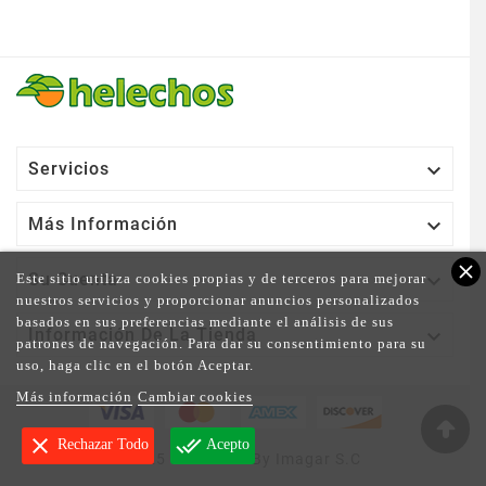

Servicios

Más Información
close

Su Cuenta
Este sitio utiliza cookies propias y de terceros para mejorar
nuestros servicios y proporcionar anuncios personalizados
basados en sus preferencias mediante el análisis de sus

Información De La Tienda
patrones de navegación. Para dar su consentimiento para su
uso, haga clic en el botón Aceptar.
Más información
Cambiar cookies
clear
done_all
Rechazar Todo
Acepto
© 2025 - Powered By Imagar S.C