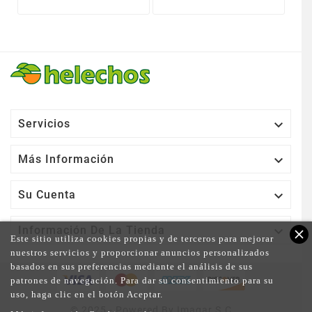

Servicios

Más Información

Su Cuenta

Información De La Tienda
close
Este sitio utiliza cookies propias y de terceros para mejorar
nuestros servicios y proporcionar anuncios personalizados
basados en sus preferencias mediante el análisis de sus
patrones de navegación. Para dar su consentimiento para su
uso, haga clic en el botón Aceptar.
© 2025 - Powered By Imagar S.C