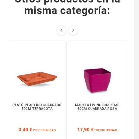
misma categoría:


PLATO PLASTICO CUADRADO
MACETA LIVING C/RUEDAS
JAR
30CM TERRACOTA
30CM CUADRADA ROSA






3,40 €
17,90 €
PRECIO UNIDAD
PRECIO UNIDAD