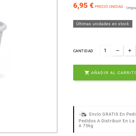
6,95 €
PRECIO UNIDAD
Impu
Últimas unidades en stock
CANTIDAD

AÑADIR AL CARRIT
Envío GRATIS En Pedi
Pedidos A Distribuir En L
A 75kg