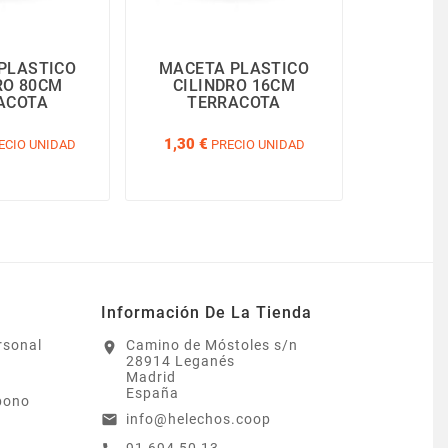
PLASTICO
MACETA PLASTICO
PLATO
RO 80CM
CILINDRO 16CM
NAXOS 
ACOTA
TERRACOTA
1,30 €
2,20 €
ECIO UNIDAD
PRECIO UNIDAD
P
Información De La Tienda
rsonal
Camino de Móstoles s/n
location_on
28914 Leganés
Madrid
España
bono
info@helechos.coop
email