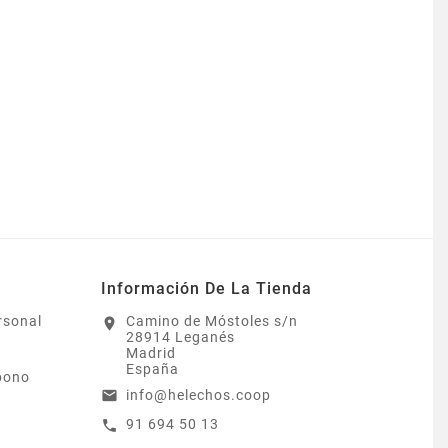
Información De La Tienda
rsonal
Camino de Móstoles s/n
location_on
28914 Leganés
Madrid
España
bono
info@helechos.coop
email
91 694 50 13
call