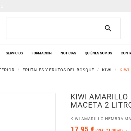
72

SERVICIOS
FORMACIÓN
NOTICIAS
QUIÉNES SOMOS
CONT
TERIOR
FRUTALES Y FRUTOS DEL BOSQUE
KIWI
KIWI
KIWI AMARILLO
MACETA 2 LITR
KIWI AMARILLO HEMBRA MA
17,95 €
PRECIO UNIDAD