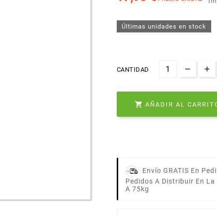
Im
Últimas unidades en stock
CANTIDAD

AÑADIR AL CARRIT
Envío GRATIS En Pedi
Pedidos A Distribuir En L
A 75kg