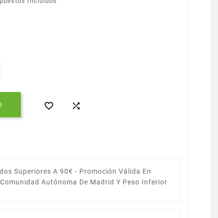
puestos Incluidos


O
dos Superiores A 90€ -
Promoción Válida En
a Comunidad Autónoma De Madrid Y Peso Inferior