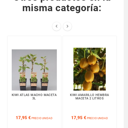
misma categoría:


KIWI ATLAS MACHO MACETA
KIWI AMARILLO HEMBRA
KI
3L
MACETA 2 LITROS






17,95 €
17,95 €
PRECIO UNIDAD
PRECIO UNIDAD