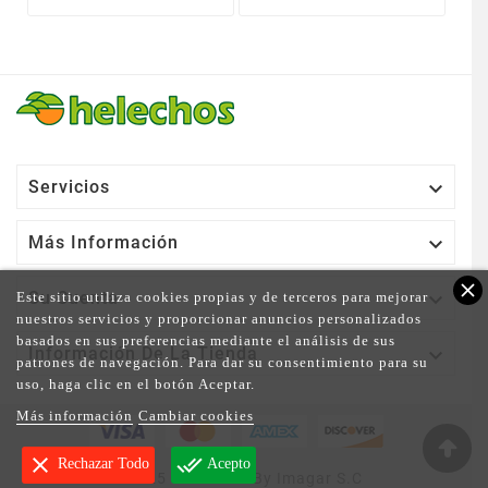

Servicios

Más Información
close

Su Cuenta
Este sitio utiliza cookies propias y de terceros para mejorar
nuestros servicios y proporcionar anuncios personalizados
basados en sus preferencias mediante el análisis de sus

Información De La Tienda
patrones de navegación. Para dar su consentimiento para su
uso, haga clic en el botón Aceptar.
Más información
Cambiar cookies
clear
done_all
Rechazar Todo
Acepto
© 2025 - Powered By Imagar S.C