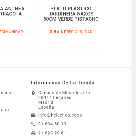
RA ANTHEA
PLATO PLASTICO
PLATO
ERRACOTA
JARDINERA NAXOS
ANT
60CM VERDE PISTACHO
TE
2,95 €
9,60 €
ECIO UNIDAD
PRECIO UNIDAD
P
Información De La Tienda
rsonal
Camino de Móstoles s/n
location_on
28914 Leganés
Madrid
España
bono
info@helechos.coop
email
91 694 50 13
call
91 693 99 61
print