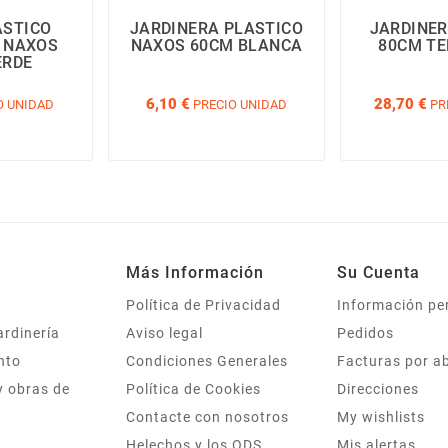
ASTICO
JARDINERA PLASTICO
JARDINE
 NAXOS
NAXOS 60CM BLANCA
80CM T
ERDE
6,10 €
28,70 €
O UNIDAD
PRECIO UNIDAD
PR
Más Información
Su Cuenta
Política de Privacidad
Información pe
ardinería
Aviso legal
Pedidos
nto
Condiciones Generales
Facturas por a
y obras de
Política de Cookies
Direcciones
Contacte con nosotros
My wishlists
Helechos y los ODS
Mis alertas