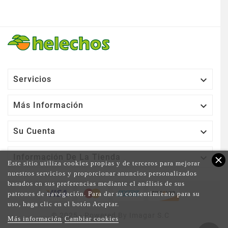

Servicios

Más Información

Su Cuenta

Información De La Tienda
close
Este sitio utiliza cookies propias y de terceros para mejorar
nuestros servicios y proporcionar anuncios personalizados
basados en sus preferencias mediante el análisis de sus
patrones de navegación. Para dar su consentimiento para su
uso, haga clic en el botón Aceptar.
© 2025 - Powered By Imagar S.C
Más información
Cambiar cookies