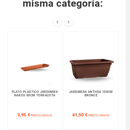
misma categoría:


PLATO PLASTICO JARDINERA
JARDINERA ANTHEA 100CM
PLA
NAXOS 80CM TERRACOTA
BRONCE






3,95 €
41,50 €
PRECIO UNIDAD
PRECIO UNIDAD