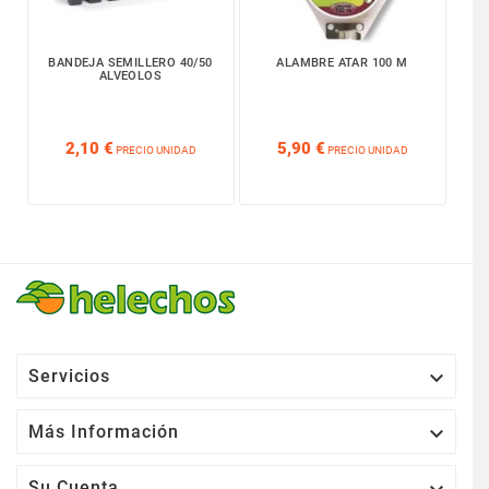
BANDEJA SEMILLERO 40/50
ALAMBRE ATAR 100 M
M
ALVEOLOS






2,10 €
5,90 €
PRECIO UNIDAD
PRECIO UNIDAD

Servicios

Más Información
Su Cuenta