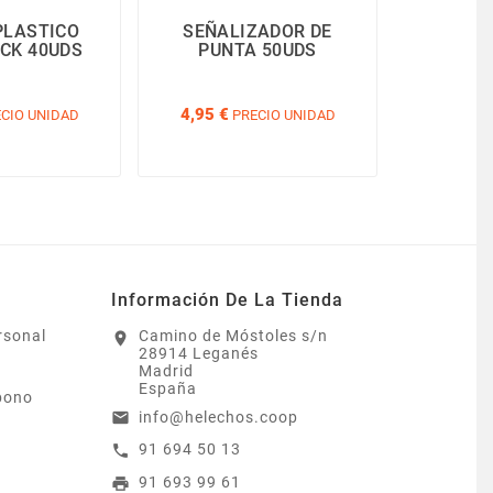
PLASTICO
SEÑALIZADOR DE
M
CK 40UDS
PUNTA 50UDS
BIOD
REDO
4,95 €
4,95 €
CIO UNIDAD
PRECIO UNIDAD
P
Información De La Tienda
rsonal
Camino de Móstoles s/n
location_on
28914 Leganés
Madrid
España
bono
info@helechos.coop
email
91 694 50 13
call
91 693 99 61
print