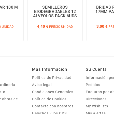
AR 100 M
SEMILLEROS
BRIDAS 
BIODEGRADABLES 12
17MM PA
ALVEOLOS PACK 6UDS
4,40 €
3,00 €
O UNIDAD
PRECIO UNIDAD
PRE
Más Información
Su Cuenta
Política de Privacidad
Información pe
ardinería
Aviso legal
Pedidos
nto
Condiciones Generales
Facturas por a
y obras de
Política de Cookies
Direcciones
Contacte con nosotros
My wishlists
Helechos y los ODS
Mis alertas