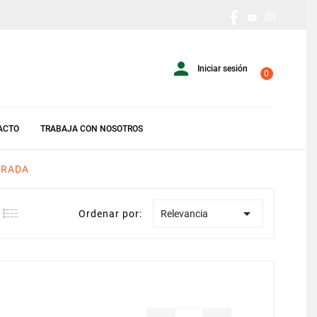

Iniciar sesión
0
ACTO
TRABAJA CON NOSOTROS
ORADA

Ordenar por:
Relevancia