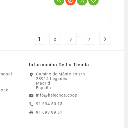




…
1

2
3
7
Información De La Tienda
rsonal
Camino de Móstoles s/n
location_on
28914 Leganés
Madrid
España
bono
info@helechos.coop
email
91 694 50 13
call
91 693 99 61
print