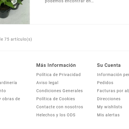
podemos encontrar en
diversas formas y tamaños,
aunque no suele superar los
30 cm. de altura. Su flor
puede ser de varios colores:
rojo, violeta, amarillo o
blanco. Presentada en pack
e 75 artículo(s)
de 6 plantas.
Más Información
Su Cuenta
Política de Privacidad
Información pe
ardinería
Aviso legal
Pedidos
nto
Condiciones Generales
Facturas por a
y obras de
Política de Cookies
Direcciones
Contacte con nosotros
My wishlists
Helechos y los ODS
Mis alertas