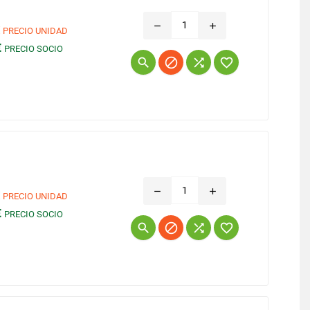
remove
add
€
PRECIO UNIDAD
€
PRECIO SOCIO
Precio




remove
add
€
PRECIO UNIDAD
€
PRECIO SOCIO
Precio



