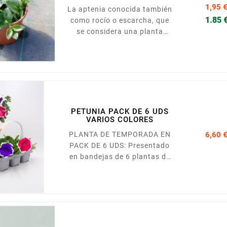
1,95 
La aptenia conocida también
1.85 
como rocío o escarcha, que
se considera una planta
rastrera. Se trata de una
variedad muy resistente y de
sencillo cultivo. Esta
suculenta de porte tapizante,
presenta las hojas carnosas
en forma de corazón u
ovalada, que son las que
PETUNIA PACK DE 6 UDS
VARIOS COLORES
acumulan el agua y los
nutrientes que necesita para
PLANTA DE TEMPORADA EN
6,60 
crecer y sobrevivir. Además,
PACK DE 6 UDS: Presentado
a partir de la primavera y
en bandejas de 6 plantas de
durante todo el verano...
tagete de diferentes colores:
amarillo, naranja, bicolor.