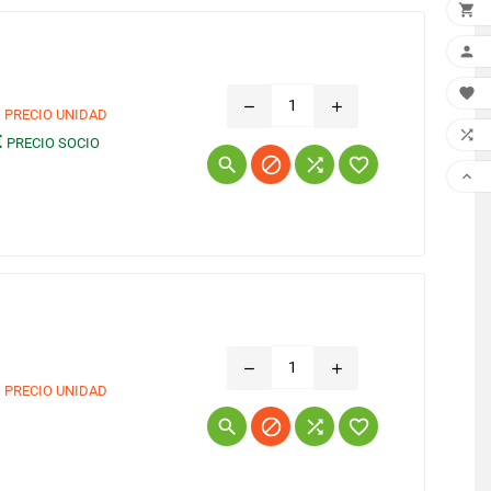



remove
add
€
PRECIO UNIDAD

€
PRECIO SOCIO
Precio





remove
add
€
PRECIO UNIDAD
Precio



