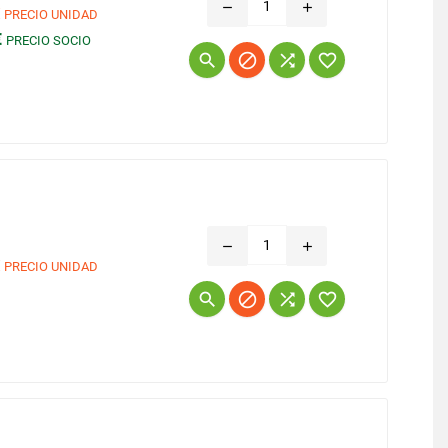
remove
add
€
PRECIO UNIDAD
€
PRECIO SOCIO
Precio




remove
add
€
PRECIO UNIDAD
Precio



