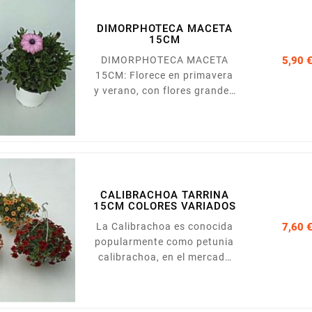
variedades, de tamaños y
colores muy variados.
DIMORPHOTECA MACETA
15CM
DIMORPHOTECA MACETA
5,90 
15CM: Florece en primavera
y verano, con flores grandes
de colores blanco, amarillo,
violeta o anaranjado.
Necesita estar en una
situacion soleada y con
riegos moderados.
Presentada en maceta de
CALIBRACHOA TARRINA
15cm.
15CM COLORES VARIADOS
La Calibrachoa es conocida
7,60 
popularmente como petunia
calibrachoa, en el mercado
ornamental se las incluyen
dentro del gran grupo de
plantas de flor de