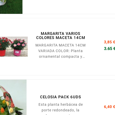
directamente en el jardín
para cubrir espacios con su
color amarillo brillante.
Florece desde finales de
invierno hasta la primavera.
Es una planta de exterior a
MARGARITA VARIOS
pleno sol donde desarrolla
COLORES MACETA 14CM
una mayor floración
3,85 
MARGARITA MACETA 14CM
3.65 
VARIADA COLOR: Planta
ornamental compacta y
voluminosa de crecimiento
erguido. Podemos
encontrarla en gran variedad
de colores, aunque el más
habitual es el blanco con
centro amarillo. Es una
planta de exterior cuya
CELOSIA PACK 6UDS
ubicación idónea es en lugar
Esta planta herbácea de
6,40 
bastante soleado.
porte redondeado, la