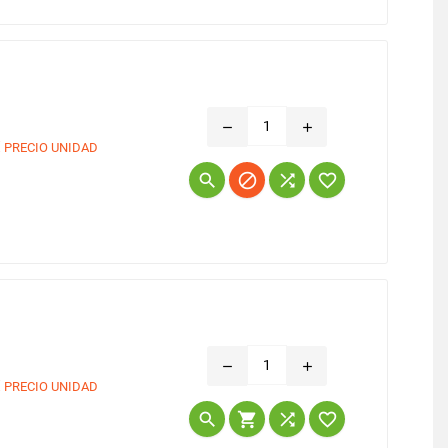
remove
add
€
PRECIO UNIDAD
Precio




remove
add
€
PRECIO UNIDAD
Precio



