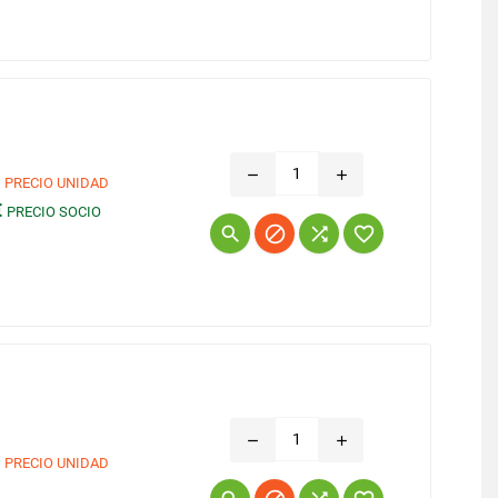
remove
add
€
PRECIO UNIDAD
€
PRECIO SOCIO
Precio




remove
add
€
PRECIO UNIDAD
Precio