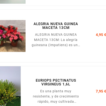
ALEGRIA NUEVA GUINEA
MACETA 13CM
ALEGRIA NUEVA GUINEA
4,95 
MACETA 13CM: La alegría
guineana (Impatiens) es una
planta anual que aguanta en
plena floración en el interior
del hogar. Hay una gran
variedad, con follajes y
floraciones en diversos
colores.
EURIOPS PECTINATUS
VIRGINEUS 1,6L
Es una planta muy
7,95 
resistente, y de crecimiento
rápido, muy cultivada