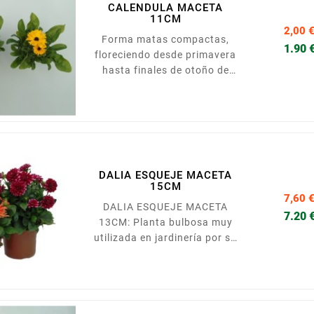
CALENDULA MACETA
11CM
2,00 
Forma matas compactas,
1.90 
floreciendo desde primavera
hasta finales de otoño de
forma ininterrumpida, de
manera más intensa si se
planta en lugares luminosos.
Las flores son de color
naranja o amarillo. Se
presenta en maceta de
DALIA ESQUEJE MACETA
plastico. Presentada en
15CM
maceta de 11cm.
7,60 
DALIA ESQUEJE MACETA
7.20 
13CM: Planta bulbosa muy
utilizada en jardinería por su
floración abundante, desde
finales de primavera hasta
casi finales del otoño. Existe
un gran número de