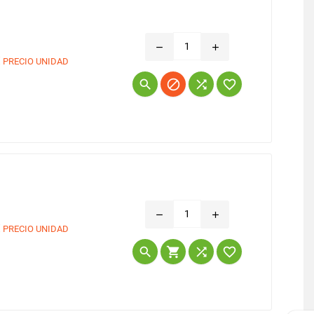
remove
add
€
PRECIO UNIDAD
Precio




remove
add
€
PRECIO UNIDAD
Precio



