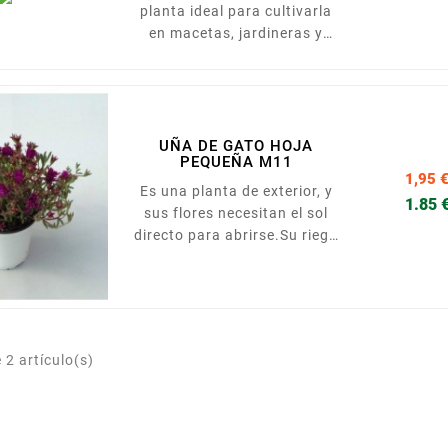
planta ideal para cultivarla
en macetas, jardineras y
decorar zonas exteriores
soleadas, debido a su porte
colgante. Es una planta
rastrera y su amplio follaje
está formado por hojas
UÑA DE GATO HOJA
PEQUEÑA M11
carnosas en un tono verde-
1,95 
amarillento con pupilas
Es una planta de exterior, y
1.85 
cristalinas.
sus flores necesitan el sol
directo para abrirse.Su riego
debe ser moderado, evitando
los encharcamientos. Las
hojas son carnosas y sus
flores abundantes.
Presentada en maceta de
2 artículo(s)
13cm.