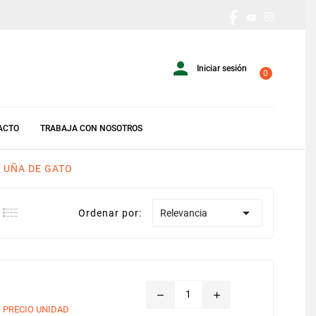

Iniciar sesión
0
ACTO
TRABAJA CON NOSOTROS
UÑA DE GATO

Ordenar por:
Relevancia
remove
add
€
PRECIO UNIDAD