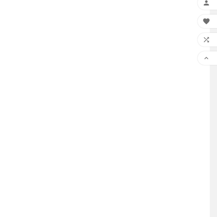



