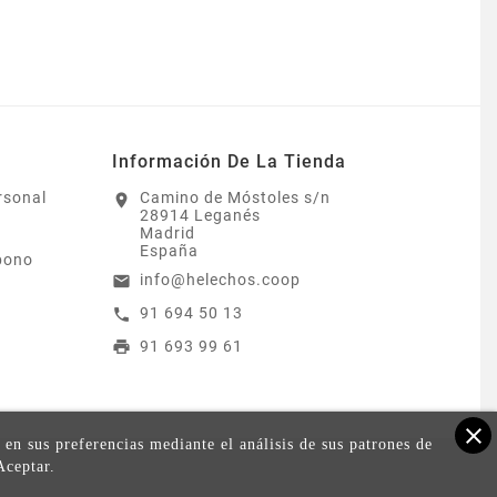
Información De La Tienda
rsonal
Camino de Móstoles s/n
location_on
28914 Leganés
Madrid
España
bono
info@helechos.coop
email
91 694 50 13
call
91 693 99 61
print
close
 en sus preferencias mediante el análisis de sus patrones de
Aceptar.