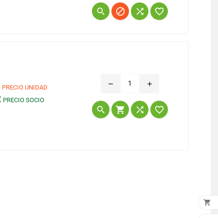
Precio




remove
add
€
PRECIO UNIDAD
€
PRECIO SOCIO
Precio




