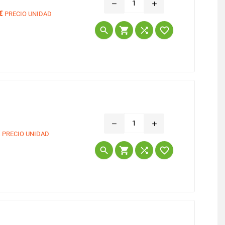
remove
add
€
PRECIO UNIDAD
Precio




remove
add
€
PRECIO UNIDAD
Precio



