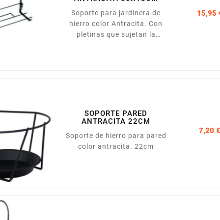
Soporte para jardinera de
15,95 
hierro color Antracita. Con
pletinas que sujetan la
jardinera para que no se
caiga Los enganches son
regulables en anchura para
adaptarse a los distintos
anchos de barandillas.
50x18cm
SOPORTE PARED
ANTRACITA 22CM
7,20 
Soporte de hierro para pared
color antracita. 22cm