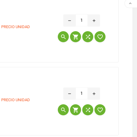

remove
add
€
PRECIO UNIDAD
Precio




remove
add
€
PRECIO UNIDAD
Precio



