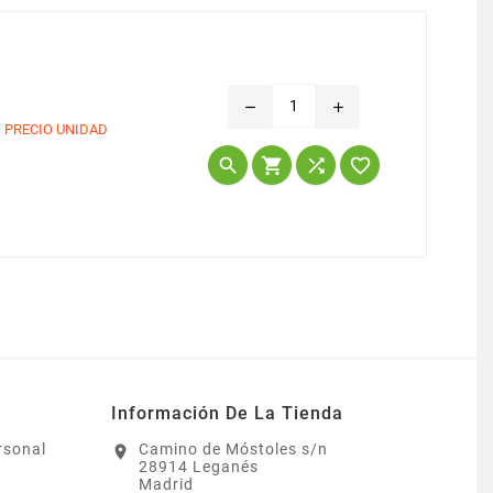
remove
add
€
PRECIO UNIDAD
Precio




Información De La Tienda
rsonal
Camino de Móstoles s/n
location_on
28914 Leganés
Madrid