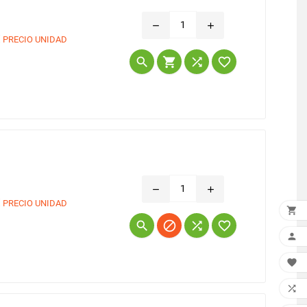
remove
add
€
PRECIO UNIDAD
Precio




remove
add
€
PRECIO UNIDAD

Precio






