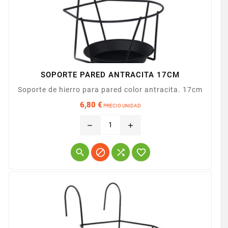
SOPORTE PARED ANTRACITA 17CM
Soporte de hierro para pared color antracita. 17cm
6,80 €
PRECIO UNIDAD
Precio
remove
add



