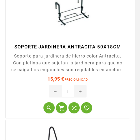
SOPORTE JARDINERA ANTRACITA 50X18CM
Soporte para jardinera de hierro color Antracita.
Con pletinas que sujetan la jardinera para que no
se caiga Los enganches son regulables en anchura
para adaptarse a los distintos anchos de
15,95 €
PRECIO UNIDAD
barandillas. 50x18cm
Precio
remove
add



