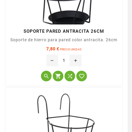
SOPORTE PARED ANTRACITA 26CM
Soporte de hierro para pared color antracita. 26cm
7,80 €
PRECIO UNIDAD
Precio
remove
add



