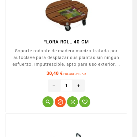
FLORA ROLL 40 CM
Soporte rodante de madera maciza tratada por
autoclave para desplazar sus plantas sin ningún
esfuerzo. Imputrescible, apto para uso exterior. 4
ruedas, 2 de ellas con freno.
30,40 €
PRECIO UNIDAD
Precio
remove
add



