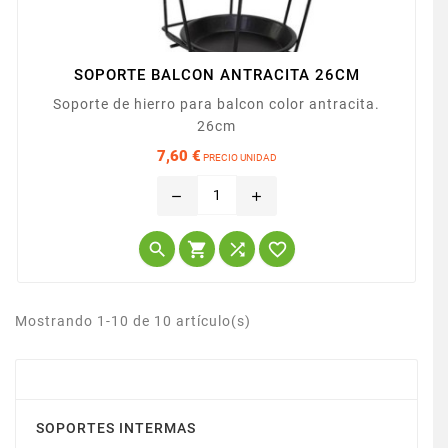
SOPORTE BALCON ANTRACITA 26CM
Soporte de hierro para balcon color antracita.
26cm
7,60 €
PRECIO UNIDAD
Precio
remove
add




Mostrando 1-10 de 10 artículo(s)
SOPORTES DE MACETAS
SOPORTES INTERMAS