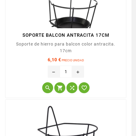
SOPORTE BALCON ANTRACITA 17CM
Soporte de hierro para balcon color antracita.
17cm
6,10 €
PRECIO UNIDAD
Precio
remove
add



