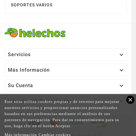
SOPORTES VARIOS

Servicios

Más Información

Su Cuenta
close

Información De La Tienda
Este sitio utiliza cookies propias y de terceros para mejorar
nuestros servicios y proporcionar anuncios personalizados
basados en sus preferencias mediante el análisis de sus
patrones de navegación. Para dar su consentimiento para su
uso, haga clic en el botón Aceptar.
Más información
Cambiar cookies
© 2025 - Powered By Imagar S.C