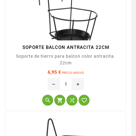
SOPORTE BALCON ANTRACITA 22CM
Soporte de hierro para balcon color antracita.
22cm
6,95 €
PRECIO UNIDAD
Precio
remove
add



