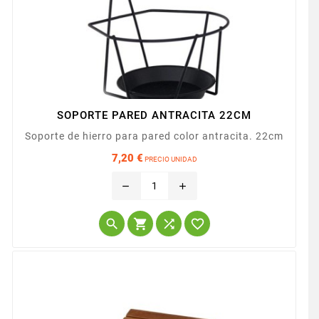
SOPORTE PARED ANTRACITA 22CM
Soporte de hierro para pared color antracita. 22cm
7,20 €
PRECIO UNIDAD
Precio
remove
add



