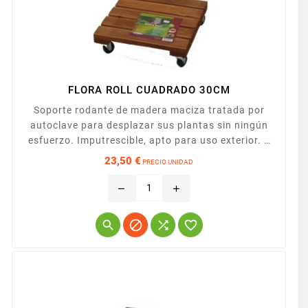
FLORA ROLL CUADRADO 30CM
Soporte rodante de madera maciza tratada por
autoclave para desplazar sus plantas sin ningún
esfuerzo. Imputrescible, apto para uso exterior. 4
ruedas, 2 de ellas con freno.
23,50 €
PRECIO UNIDAD
Precio
remove
add



