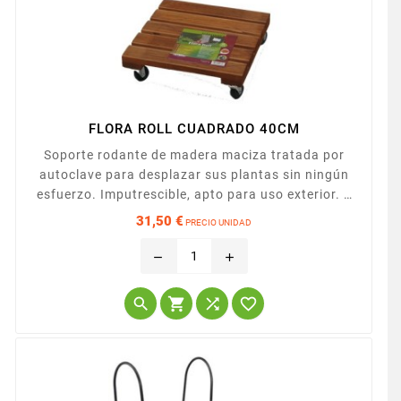
FLORA ROLL CUADRADO 40CM
Soporte rodante de madera maciza tratada por
autoclave para desplazar sus plantas sin ningún
esfuerzo. Imputrescible, apto para uso exterior. 4
ruedas, 2 de ellas con freno.
31,50 €
PRECIO UNIDAD
Precio
remove
add



