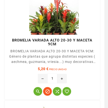
BROMELIA VARIADA ALTO 20-30 Y MACETA
9CM
BROMELIA VARIADA ALTO 20-30 Y MACETA 9CM:
Género de plantas que agrupa distintas especies (
aechmea, guzmania, vriesia...) muy decorativas
por sus inflorescencias de vivos colores. Necesitan
5,20 €
PRECIO UNIDAD
posiciones luminosas en interiores, pero evitando
Precio
la luz directa. Presentada en maceta de 9cm
remove
add



