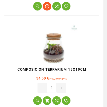




COMPOSICION TERRARIUM 15X19CM
34,50 €
PRECIO UNIDAD
Precio
remove
add



