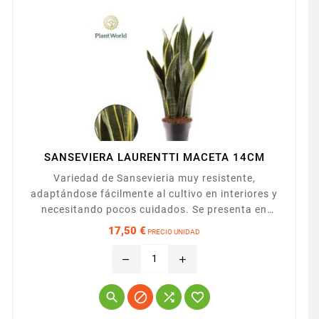
SANSEVIERA LAURENTTI MACETA 14CM
Variedad de Sansevieria muy resistente,
adaptándose fácilmente al cultivo en interiores y
necesitando pocos cuidados. Se presenta en
maceta de 14 cm. de diámetro, con una altura de
17,50 €
PRECIO UNIDAD
40 cm.
Precio
remove
add



