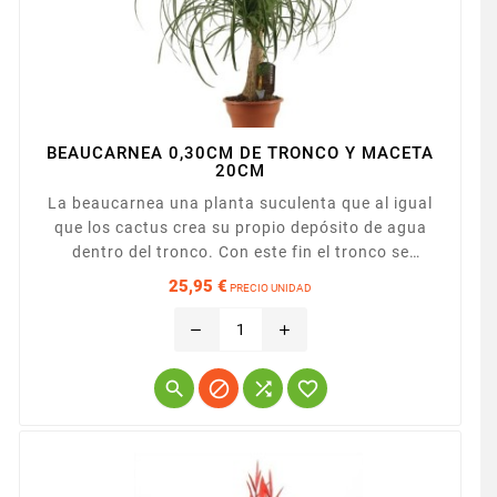
BEAUCARNEA 0,30CM DE TRONCO Y MACETA
20CM
La beaucarnea una planta suculenta que al igual
que los cactus crea su propio depósito de agua
dentro del tronco. Con este fin el tronco se
ensancha en la base, lo que aporta un aspecto
25,95 €
PRECIO UNIDAD
escultural indiscutible. La pata de elefante es una
Precio
original y elegante planta de interior originaria del
remove
add
desierto meridional de México. Presentada en
maceta de 20cm.



