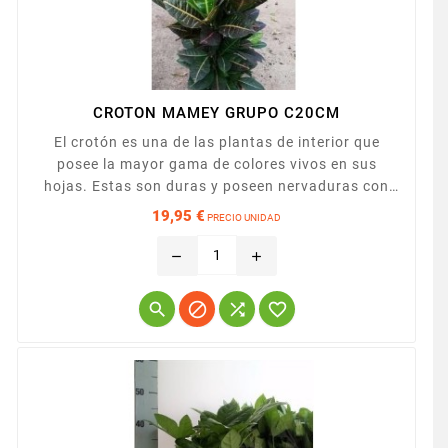
CROTON MAMEY GRUPO C20CM
El crotón es una de las plantas de interior que
posee la mayor gama de colores vivos en sus
hojas. Estas son duras y poseen nervaduras con
coloraciones muy atractivas que van desde el
19,95 €
PRECIO UNIDAD
amarillo y el anaranjado hasta los tonos rojizos.
Precio
Presentado en maceta de 22cm y 45cm de tronco
remove
add
con una altura total de 70/80cm.



