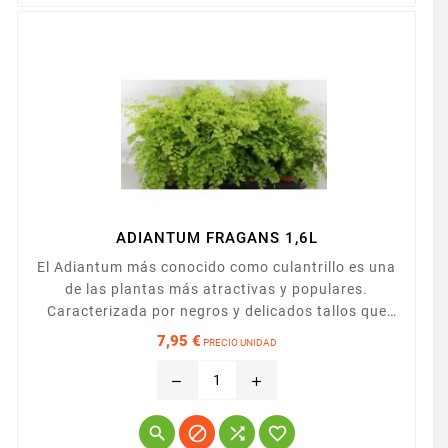
ADIANTUM FRAGANS 1,6L
El Adiantum más conocido como culantrillo es una
de las plantas más atractivas y populares.
Caracterizada por negros y delicados tallos que
recuerdan el cabello de una mujer. Es una planta
7,95 €
PRECIO UNIDAD
que no alcanza gran tamaño cuyas hojas salen de
Precio
un rizoma aparente.
remove
add



