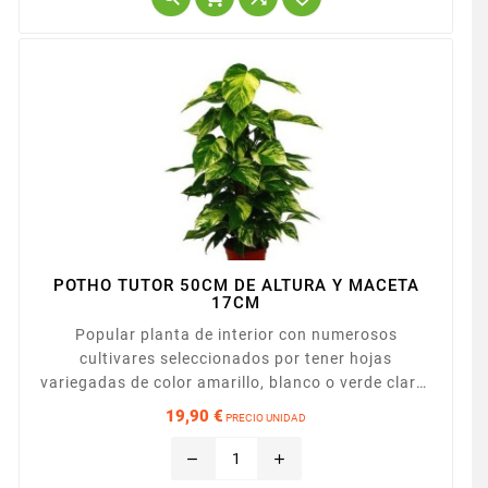
60cm, uno intermedio de...
POTHO TUTOR 50CM DE ALTURA Y MACETA
17CM
Popular planta de interior con numerosos
cultivares seleccionados por tener hojas
variegadas de color amarillo, blanco o verde claro.
Es una especie de aspecto atractivo, muy
19,90 €
PRECIO UNIDAD
resistente y que requiere pocos cuidados.
Precio
Presentada en maceta de 19cm y con tutor de
remove
add
65cm.