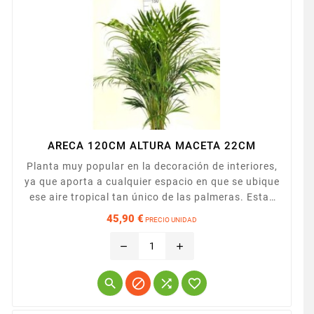
ARECA 120CM ALTURA MACETA 22CM
Planta muy popular en la decoración de interiores,
ya que aporta a cualquier espacio en que se ubique
ese aire tropical tan único de las palmeras. Estas
plantas son también muy apreciadas por su
45,90 €
PRECIO UNIDAD
capacidad de eliminar las toxinas del aire.
Precio
Presentada en maceta de 22cm
remove
add



