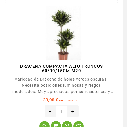
DRACENA COMPACTA ALTO TRONCOS
60/30/15CM M20
Variedad de Drácena de hojas verdes oscuras.
Necesita posiciones luminosas y riegos
moderados. Muy apreciadas por su resistencia y
fácil cuidado. Presentada con varios troncos de
33,90 €
PRECIO UNIDAD
diferentes alturas. Cuando usted elige la planta en
Precio
su definición le indica las alturas de los troncos
remove
add
que tendrá la planta. En este caso 60/30/15
significa que tendrá 3 troncos, el más alto de



