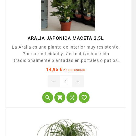
ARALIA JAPONICA MACETA 2,5L
La Aralia es una planta de interior muy resistente.
Por su rusticidad y fácil cultivo han sido
tradicionalmente plantadas en portales o patios
donde no recibían muchos cuidados y, sin embargo,
14,95 €
PRECIO UNIDAD
seguían creciendo. La aralia es una superviviente
Precio
nata, y muy versátil, ya que la podemos cultivar en
remove
add
interior, en patios y terrazas y también en zonas
sombrías del jardín.Presentada en maceta de




13cm.