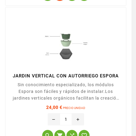
JARDIN VERTICAL CON AUTORRIEGO ESPORA
Sin conocimiento especializado, los módulos
Espora son fáciles y rápidos de instalar.Los
jardines verticales orgánicos facilitan la creación
de espacios verdes. Ya sea en casa o en el trabajo
24,00 €
PRECIO UNIDAD
podemos beneficiarnos de una mejor calidad del
Precio
aire y neutralizar la contaminación que provocan
remove
add
los productos de limpieza, los humos y la cocina,
entre otros. Los módulos están formados por uns



