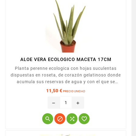
ALOE VERA ECOLOGICO MACETA 17CM
Planta perenne ecologica con hojas suculentas
dispuestas en roseta, de corazón gelatinoso donde
acumula sus reservas de agua y con el que se
preparan gran cantidad de productos
11,50 €
PRECIO UNIDAD
farmacéuticos. No tolera el frío intenso,
Precio
debiendose tener cuidado también con el exceso de
remove
add
riego. Presentado en maceta de 17cm.



