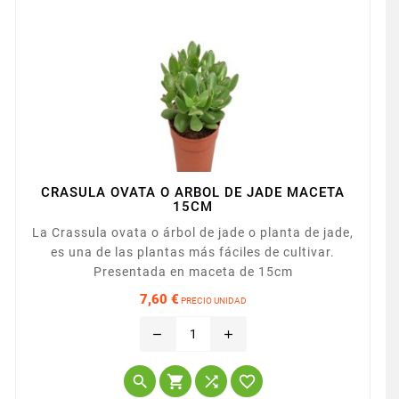
CRASULA OVATA O ARBOL DE JADE MACETA
15CM
La Crassula ovata o árbol de jade o planta de jade,
es una de las plantas más fáciles de cultivar.
Presentada en maceta de 15cm
7,60 €
PRECIO UNIDAD
Precio
remove
add



