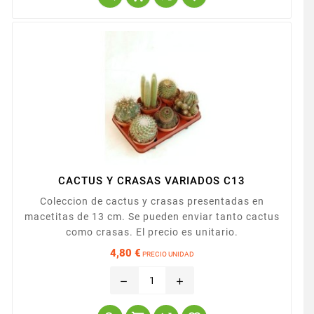
CACTUS Y CRASAS VARIADOS C13
Coleccion de cactus y crasas presentadas en
macetitas de 13 cm. Se pueden enviar tanto cactus
como crasas. El precio es unitario.
4,80 €
PRECIO UNIDAD
Precio
remove
add