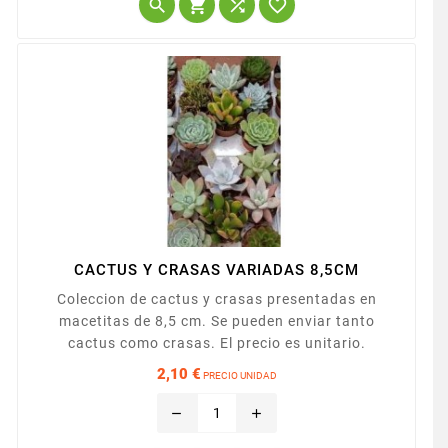




CACTUS Y CRASAS VARIADAS 8,5CM
Coleccion de cactus y crasas presentadas en
macetitas de 8,5 cm. Se pueden enviar tanto
cactus como crasas. El precio es unitario.
2,10 €
PRECIO UNIDAD
Precio
remove
add