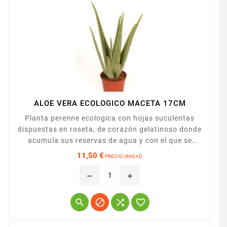
ALOE VERA ECOLOGICO MACETA 17CM
Planta perenne ecologica con hojas suculentas
dispuestas en roseta, de corazón gelatinoso donde
acumula sus reservas de agua y con el que se
preparan gran cantidad de productos
11,50 €
PRECIO UNIDAD
farmacéuticos. No tolera el frío intenso,
Precio
debiendose tener cuidado también con el exceso de
remove
add
riego. Presentado en maceta de 17cm.



