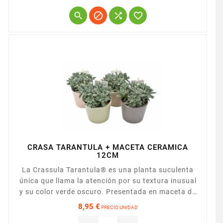




CRASA TARANTULA + MACETA CERAMICA
12CM
La Crassula Tarantula® es una planta suculenta
única que llama la atención por su textura inusual
y su color verde oscuro. Presentada en maceta de
ceramica de 12cm.
8,95 €
PRECIO UNIDAD
Precio