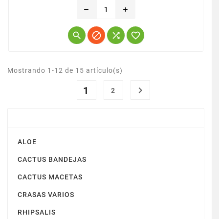
las grandes flores (amarillas o blancas) que llegan
remove
add
a ocultar el resto de la planta. Se utilizan en
macetas como plantas de interior o de exterior




en...
Mostrando 1-12 de 15 artículo(s)
1

2
CACTUS Y CRASAS
ALOE
CACTUS BANDEJAS
CACTUS MACETAS
CRASAS VARIOS
RHIPSALIS