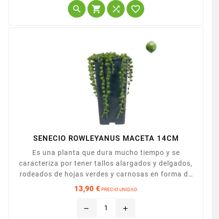




SENECIO ROWLEYANUS MACETA 14CM
Es una planta que dura mucho tiempo y se
caracteriza por tener tallos alargados y delgados,
rodeados de hojas verdes y carnosas en forma de
cilindro, que se parecen a los clásicos guisantes.El
13,90 €
PRECIO UNIDAD
Senecio rosario también desarrolla unas pequeñas
Precio
flores. Presentado en maceta de 14cm
remove
add