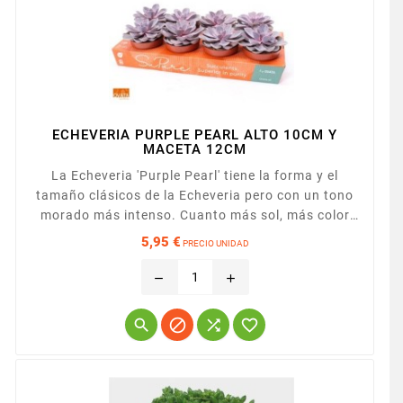
ECHEVERIA PURPLE PEARL ALTO 10CM Y
MACETA 12CM
La Echeveria 'Purple Pearl' tiene la forma y el
tamaño clásicos de la Echeveria pero con un tono
morado más intenso. Cuanto más sol, más color
obtendrá. Las hojas son carnosas, ligeramente
5,95 €
PRECIO UNIDAD
redondeadas y puntiagudas. Presentada en
Precio
maceta de 12cm.
remove
add



