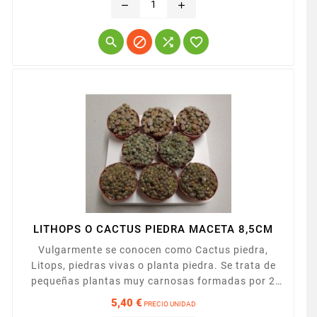
remove
add




LITHOPS O CACTUS PIEDRA MACETA 8,5CM
Vulgarmente se conocen como Cactus piedra,
Litops, piedras vivas o planta piedra. Se trata de
pequeñas plantas muy carnosas formadas por 2
hojas unidas en su longitud que presentan bonitos
5,40 €
PRECIO UNIDAD
dibujos en su superficie. Entre las hojas aparecen
Precio