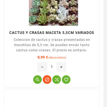
CACTUS Y CRASAS MACETA 5,5CM VARIADOS
Coleccion de cactus y crasas presentadas en
macetitas de 5,5 cm. Se pueden enviar tanto
cactus como crasas. El precio es unitario.
0,99 €
PRECIO UNIDAD
Precio
remove
add



