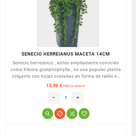
SENECIO HERREIANUS MACETA 14CM
Senecio herreianus , antes ampliamente conocido
como Kleinia gomphophylla , es una popular planta
colgante con hojas ovaladas en forma de talón en
largas y colgantes axilas..Presentada en macera
13,90 €
PRECIO UNIDAD
de 14cm alta.
Precio
remove
add



