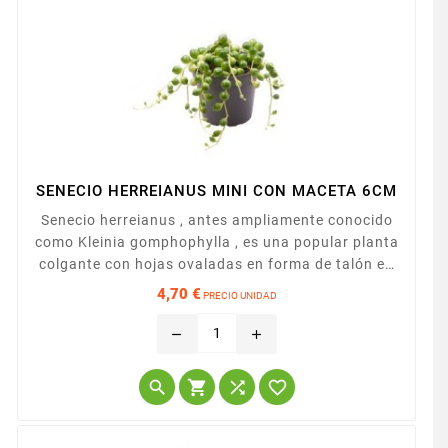
SENECIO HERREIANUS MINI CON MACETA 6CM
Senecio herreianus , antes ampliamente conocido
como Kleinia gomphophylla , es una popular planta
colgante con hojas ovaladas en forma de talón en
largas y colgantes axilas..Presentada en macera
4,70 €
PRECIO UNIDAD
de 6CM
Precio
remove
add



