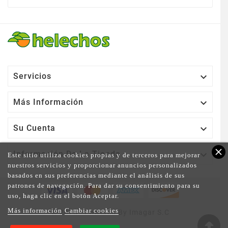

Servicios

Más Información

Su Cuenta
close

Información De La Tienda
Este sitio utiliza cookies propias y de terceros para mejorar
nuestros servicios y proporcionar anuncios personalizados
basados en sus preferencias mediante el análisis de sus
patrones de navegación. Para dar su consentimiento para su
uso, haga clic en el botón Aceptar.
Más información
Cambiar cookies
© 2025 - Powered By Imagar S.C