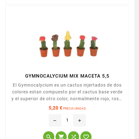
GYMNOCALYCIUM MIX MACETA 5,5
El Gymnocalycium es un cactus injertados de dos
colores estan compuesto por el cactus base verde
y el superior de otro color, normalmente rojo, rosa,
anaranjado o amarillo. Presentado en maceta de
5,20 €
PRECIO UNIDAD
5,5cm.
Precio
remove
add



