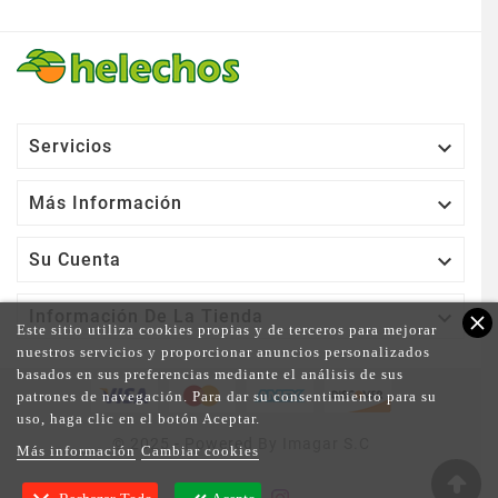

Servicios

Más Información

Su Cuenta

Información De La Tienda
close
Este sitio utiliza cookies propias y de terceros para mejorar
nuestros servicios y proporcionar anuncios personalizados
basados en sus preferencias mediante el análisis de sus
patrones de navegación. Para dar su consentimiento para su
uso, haga clic en el botón Aceptar.
© 2025 - Powered By Imagar S.C
Más información
Cambiar cookies