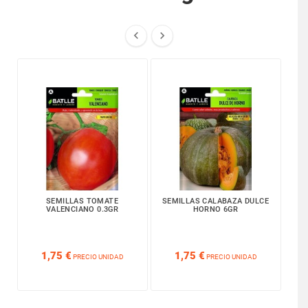


SEMILLAS TOMATE
SEMILLAS CALABAZA DULCE
VALENCIANO 0.3GR
HORNO 6GR






1,75 €
1,75 €
PRECIO UNIDAD
PRECIO UNIDAD