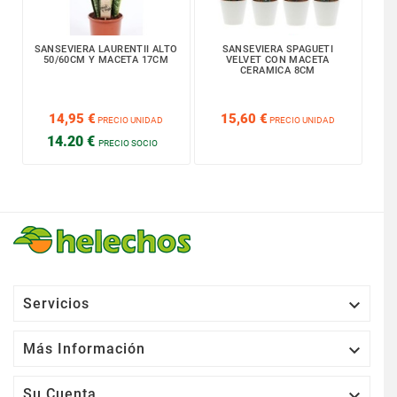
SANSEVIERA LAURENTII ALTO
SANSEVIERA SPAGUETI
50/60CM Y MACETA 17CM
VELVET CON MACETA
CERAMICA 8CM






14,95 €
15,60 €
PRECIO UNIDAD
PRECIO UNIDAD
14.20 €
PRECIO SOCIO

Servicios

Más Información

Su Cuenta