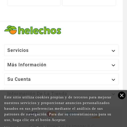

Servicios

Más Información

Su Cuenta

Información De La Tienda
close
Este sitio utiliza cookies propias y de terceros para mejorar
nuestros servicios y proporcionar anuncios personalizados
basados en sus preferencias mediante el análisis de sus
patrones de navegación. Para dar su consentimiento para su
uso, haga clic en el botón Aceptar.
© 2025 - Powered By Imagar S.C