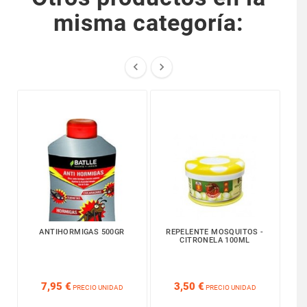
misma categoría:


ANTIHORMIGAS 500GR
REPELENTE MOSQUITOS -
P
CITRONELA 100ML






7,95 €
3,50 €
PRECIO UNIDAD
PRECIO UNIDAD