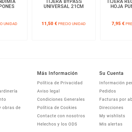
NDIMIA
TIJERA BYPASS
TIJERA R
PONES
UNIVERSAL 21CM
HOJA PU
11,50 €
7,95 €
O UNIDAD
PRECIO UNIDAD
PRE
Más Información
Su Cuenta
Política de Privacidad
Información pe
ardinería
Aviso legal
Pedidos
nto
Condiciones Generales
Facturas por a
y obras de
Política de Cookies
Direcciones
Contacte con nosotros
My wishlists
Helechos y los ODS
Mis alertas