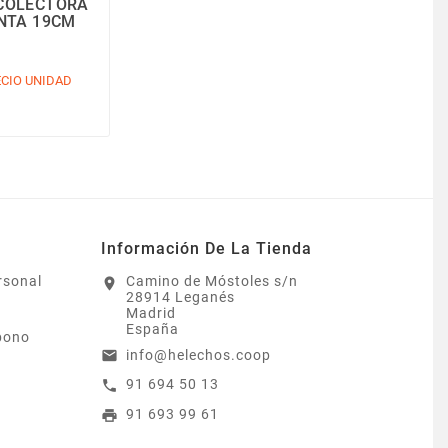
ECOLECTORA
NTA 19CM
CIO UNIDAD
Información De La Tienda
rsonal
Camino de Móstoles s/n
location_on
28914 Leganés
Madrid
España
bono
info@helechos.coop
email
91 694 50 13
call
91 693 99 61
print