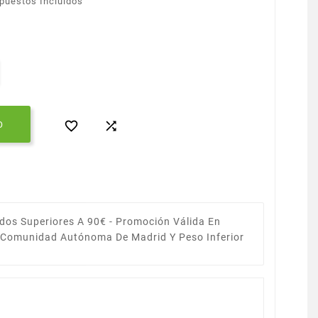
puestos Incluidos


O
dos Superiores A 90€ -
Promoción Válida En
a Comunidad Autónoma De Madrid Y Peso Inferior