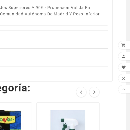
dos Superiores A 90€ -
Promoción Válida En
a Comunidad Autónoma De Madrid Y Peso Inferior




goría:


