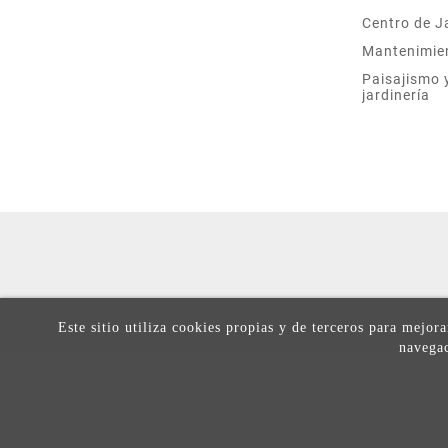
Centro de J
Mantenimie
Paisajismo 
jardinería
Este sitio utiliza cookies propias y de terceros para mejor
navegac