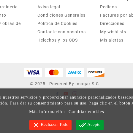
ardinería
Aviso legal
Pedidos
nto
Condiciones Generales
Facturas por a
y obras de
Política de Cookies
Direcciones
Contacte con nosotros
My wishlists
Helechos y los ODS
Mis alertas
© 2025 - Powered By Imagar S.C
ar nuestros servicios y proporcionar anuncios personalizados basados
ión. Para dar su consentimiento para su uso, haga clic en el botón 
Más información
Cambiar cookies
clear
done_all
Rechazar Todo
Acepto