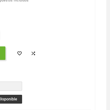
puestos Incluidos


Disponible