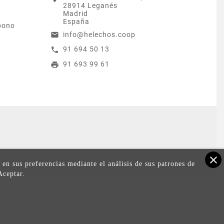
28914 Leganés
Madrid
España
bono
info@helechos.coop
email
91 694 50 13
call
91 693 99 61
print
close
 en sus preferencias mediante el análisis de sus patrones de
Aceptar.