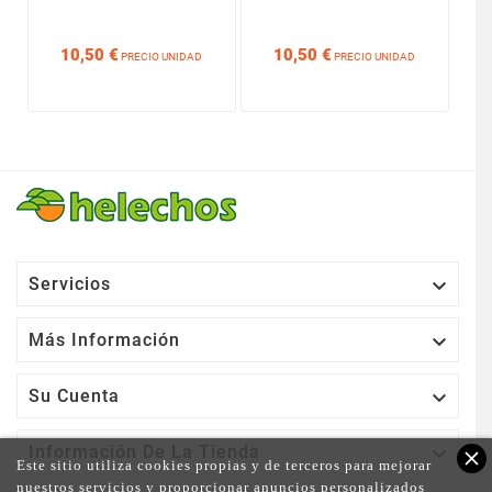






10,50 €
10,50 €
PRECIO UNIDAD
PRECIO UNIDAD

Servicios

Más Información

Su Cuenta

Información De La Tienda
close
Este sitio utiliza cookies propias y de terceros para mejorar
nuestros servicios y proporcionar anuncios personalizados