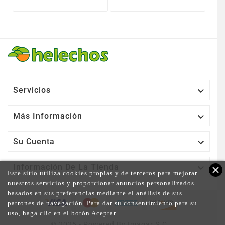

Servicios

Más Información

Su Cuenta

Información De La Tienda
close
Este sitio utiliza cookies propias y de terceros para mejorar
nuestros servicios y proporcionar anuncios personalizados
basados en sus preferencias mediante el análisis de sus
patrones de navegación. Para dar su consentimiento para su
uso, haga clic en el botón Aceptar.
© 2025 - Powered By Imagar S.C