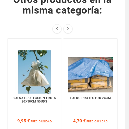
misma categoría:


BOLSA PROTECCION FRUTA
TOLDO PROTECTOR 2X3M
M
20X30CM 50UDS






9,95 €
4,70 €
PRECIO UNIDAD
PRECIO UNIDAD