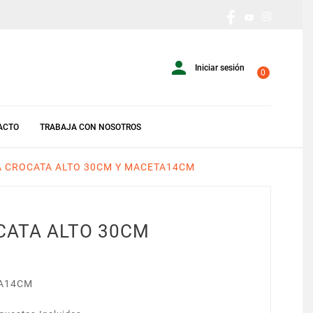

Iniciar sesión
0
ACTO
TRABAJA CON NOSOTROS
 CROCATA ALTO 30CM Y MACETA14CM
CATA ALTO 30CM
M
A14CM