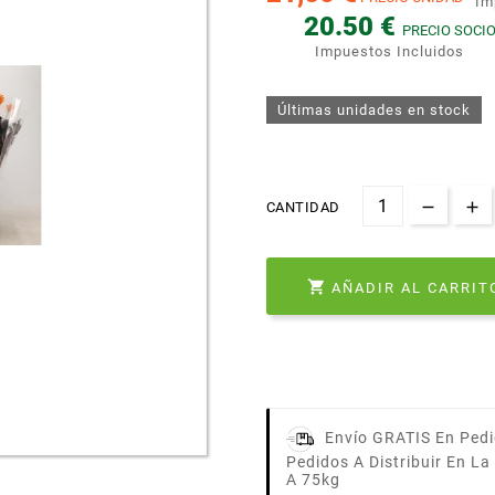
Im
20.50 €
PRECIO SOCI
Impuestos Incluidos
Últimas unidades en stock
CANTIDAD

AÑADIR AL CARRIT
Envío GRATIS En Pedi
Pedidos A Distribuir En L
A 75kg