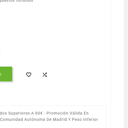
puestos Incluidos
O


O
dos Superiores A 90€ -
Promoción Válida En
a Comunidad Autónoma De Madrid Y Peso Inferior