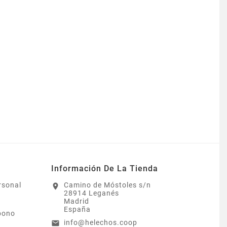
Información De La Tienda
rsonal
Camino de Móstoles s/n
location_on
28914 Leganés
Madrid
España
bono
info@helechos.coop
email