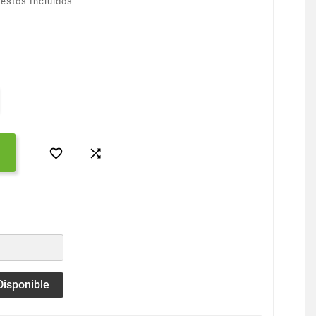
estos Incluidos


Disponible