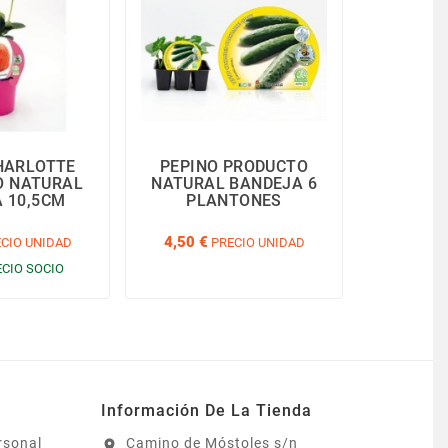
HARLOTTE
PEPINO PRODUCTO
CALAB
O NATURAL
NATURAL BANDEJA 6
BAN
 10,5CM
PLANTONES
PL
4,50 €
6,30 €
CIO UNIDAD
PRECIO UNIDAD
P
5.99 €
ECIO SOCIO
Información De La Tienda
rsonal
Camino de Móstoles s/n
location_on