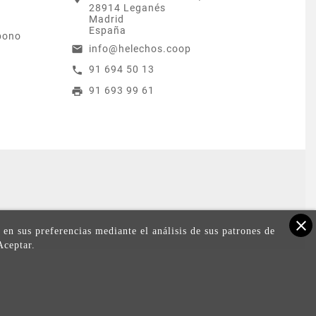
28914 Leganés
Madrid
España
bono
info@helechos.coop
email
91 694 50 13
call
91 693 99 61
print
close
 en sus preferencias mediante el análisis de sus patrones de
Aceptar.