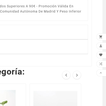
dos Superiores A 90€ -
Promoción Válida En
a Comunidad Autónoma De Madrid Y Peso Inferior




goría:


