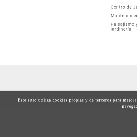
Centro de J
Mantenimie
Paisajismo 
jardinería
Este sitio utiliza cookies propias y de terceros para mejor
navegac