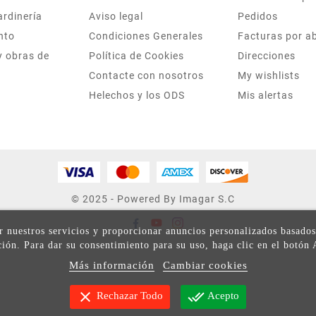
ardinería
Aviso legal
Pedidos
nto
Condiciones Generales
Facturas por a
y obras de
Política de Cookies
Direcciones
Contacte con nosotros
My wishlists
Helechos y los ODS
Mis alertas
© 2025 - Powered By Imagar S.C
ar nuestros servicios y proporcionar anuncios personalizados basados
ión. Para dar su consentimiento para su uso, haga clic en el botón 
Más información
Cambiar cookies
clear
done_all
Rechazar Todo
Acepto