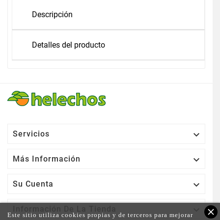
Descripción
Detalles del producto

Servicios

Más Información

Su Cuenta

Información De La Tienda
close
Este sitio utiliza cookies propias y de terceros para mejorar