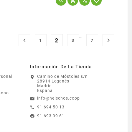




…

2

1
3
7
Información De La Tienda
rsonal
Camino de Móstoles s/n
location_on
28914 Leganés
Madrid
España
bono
info@helechos.coop
email
91 694 50 13
call
91 693 99 61
print