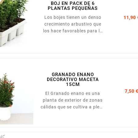
BOJ EN PACK DE 6
frecuentes y posiciones
PLANTAS PEQUEÑAS
soleadas.
Los bojes tienen un denso
11,90 
crecimiento arbustivo que
los hace favorables para la
poda decorativa. El follaje
perenne varía en color desde
un verde medio hasta un
verde oscuro. Las hojas
elípticas en algunas de las
variedades cambian de color
GRANADO ENANO
en invierno, tomando una
DECORATIVO MACETA
15CM
tonalidad verde oliva o
7,50 
marrón amarillenta. Sus
El Granado enano es una
flores aparecen a mediados
planta de exterior de zonas
o fines de primavera y son de
cálidas que se cultiva a pleno
color blanco y crema.
sol o en interior con mucha
luz y sin corrientes de aire.
Se debe resguardar del frío
en invierno. La Punica