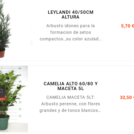
granatum es una planta
resistente, de hoja caduca y
LEYLANDI 40/50CM
flores rojas simples o dobles,
ALTURA
que pueden aparecer solas o
Arbusto idoneo para la
5,70 
en ramillete de dos o tres. La
formacion de setos
floración tiene lugar en
compactos.,su color azulado
verano y por su colorido es
y su tacto suave le situan en
muy...
el primer lugar del ranking de
las plantas para seto.
CAMELIA ALTO 60/80 Y
MACETA 5L
CAMELIA MACETA 5LT:
32,50 
Arbusto perenne, con flores
grandes y de tonos blancos y
rosados. Prefiere suelos
ácidos y posiciones de
semisombra.Presentada en