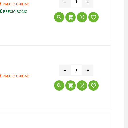
remove
add
€
PRECIO UNIDAD
 €
PRECIO SOCIO
Precio




remove
add
€
PRECIO UNIDAD
Precio



