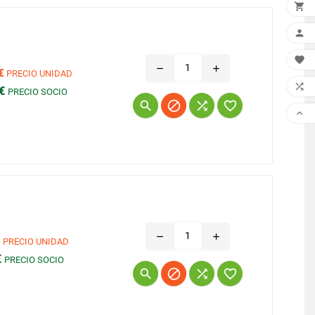



remove
add
€
PRECIO UNIDAD

 €
PRECIO SOCIO
Precio





remove
add
€
PRECIO UNIDAD
€
PRECIO SOCIO
Precio



