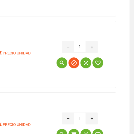
remove
add
€
PRECIO UNIDAD
Precio




remove
add
€
PRECIO UNIDAD
Precio