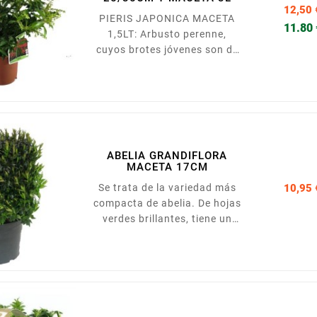
12,50 
PIERIS JAPONICA MACETA
11.80
1,5LT: Arbusto perenne,
cuyos brotes jóvenes son de
un atractivo color rojo
intenso. De crecimiento
lento, requieren posiciones
sombreadas y terreno ácido,
así como un riego regular
pero no muy abundante.
ABELIA GRANDIFLORA
Presentado en macera de
MACETA 17CM
15cm.
Se trata de la variedad más
10,95 
compacta de abelia. De hojas
verdes brillantes, tiene un
largo periodo de floración
desde mediados de la
primavera hasta finales del
verano, con abundantes
flores de color blanco y cáliz
rojizo. Necesita riegos