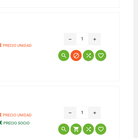
remove
add
€
PRECIO UNIDAD
Precio




remove
add
€
PRECIO UNIDAD
 €
PRECIO SOCIO
Precio



