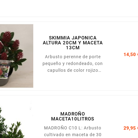
tu patio o jardín exterior
perennes.Tiene unas flores
muy llamativas y llenas de
color y se pueden encontrar
en colores como el rosa, el
rojo, el violeta o el blanco.
SKIMMIA JAPONICA
ALTURA 20CM Y MACETA
13CM
14,50 
Arbusto perenne de porte
pequeño y redondeado, con
capullos de color rojizo
dispuestos en racimos,que
aparecen a finales de
invierno. Ideal para zonas de
semisombra y protegidas de
las heladas fuertes.
Presentada en maceta de
MADROÑO
13cm y altura de 15-20cm
MACETA10LITROS
MADROÑO C10 L: Arbusto
29,95 
cultivado en maceta de 30