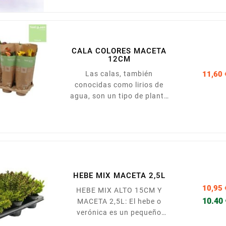
veinte centímetros. Crece de
forma natural en zonas
costeras y secas.
Actualmente se utiliza en
CALA COLORES MACETA
jardinería como planta
12CM
ornamental por la belleza de
Las calas, también
11,60 
su vegetación baja y
conocidas como lirios de
compacta y el colorido de
agua, son un tipo de planta
sus flores. Presentada en
muy bella y fáciles de
maceta de 11cm
cultivar, pues por lo general
requieren pocos cuidados.
Su forma de tubo o embudo y
sus bonítos colores -pueden
ser blancas, amarillentas o
burdeos- las hacen muy
HEBE MIX MACETA 2,5L
características y
10,95 
HEBE MIX ALTO 15CM Y
ornamentales, por lo que se
10.40
MACETA 2,5L: El hebe o
las puede tener tanto en el
verónica es un pequeño
interior de tu hogar como en
arbusto de hojas