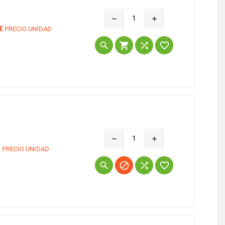
remove
add
€
PRECIO UNIDAD
Precio




remove
add
€
PRECIO UNIDAD
Precio



