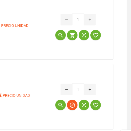
remove
add
€
PRECIO UNIDAD
Precio




remove
add
€
PRECIO UNIDAD
Precio



