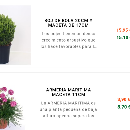
maceta de 5Lt.
BOJ DE BOLA 20CM Y
MACETA DE 17CM
15,95 
Los bojes tienen un denso
15.10
crecimiento arbustivo que
los hace favorables para la
poda decorativa. El follaje
perenne varía en color desde
un verde medio hasta un
verde oscuro. Las hojas
elípticas en algunas de las
variedades cambian de color
ARMERIA MARITIMA
en invierno, tomando una
MACETA 11CM
tonalidad verde oliva o
3,90 
La ARMERIA MARITIMA es
marrón amarillenta. Sus
3.70 
una planta pequeña de baja
flores aparecen a mediados
altura apenas supera los
o fines de primavera y son de
diez centímetros, en
color blanco y crema....
floración puede alcanzar