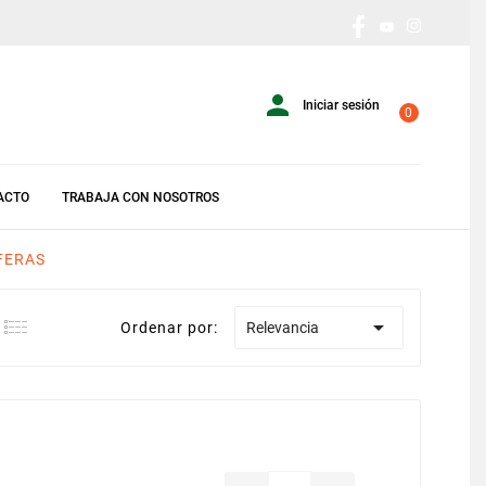

Iniciar sesión
0
ACTO
TRABAJA CON NOSOTROS
FERAS

Ordenar por:
Relevancia