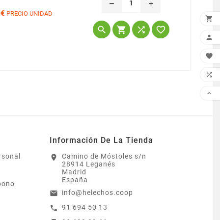
remove
add
 €
PRECIO UNIDAD

Precio








Información De La Tienda
rsonal
Camino de Móstoles s/n
location_on
28914 Leganés
Madrid
España
bono
info@helechos.coop
email
91 694 50 13
call