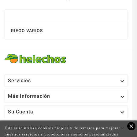
MANGUERAS Y COMPLEMENTOS
RIEGO VARIOS

Servicios

Más Información

Su Cuenta
close

Información De La Tienda
Este sitio utiliza cookies propias y de terceros para mejorar
nuestros servicios y proporcionar anuncios personalizados