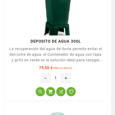
DEPOSITO DE AGUA 300L
La recuperación del agua de lluvia permite evitar el
derroche de agua: el Contenedor de agua con tapa
y grifo en verde es la solución ideal para recoger
hasta 300 litros de agua. Con base rectangular
79,50 €
PRECIO UNIDAD
80x60x89 cm, con capacidad de 300 litros.
Precio
remove
add



