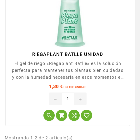
RIEGAPLANT BATLLE UNIDAD
El gel de riego «Riegaplant Batlle» es la solución
perfecta para mantener tus plantas bien cuidadas
y con la humedad necesaria en esos momentos en
que estés de viaje, de vacaciones o fuera de casa.
1,30 €
PRECIO UNIDAD
Un práctico gel de autorriego natural y 100%
Precio
biodegradable que proporciona todo lo necesario
remove
add
para la salud de las plantas durante un período de
hasta 30 días, y que además de hidratarlas, les




aporta...
Mostrando 1-2 de 2 artículo(s)