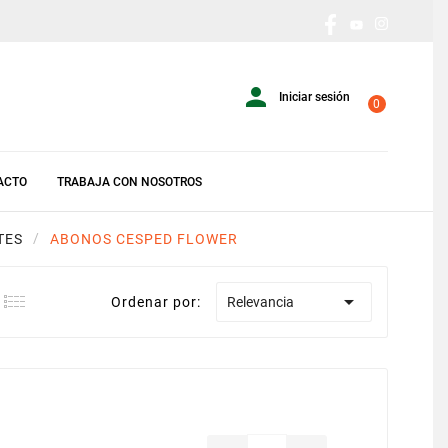

Iniciar sesión
0
ACTO
TRABAJA CON NOSOTROS
TES
ABONOS CESPED FLOWER

Ordenar por:
Relevancia