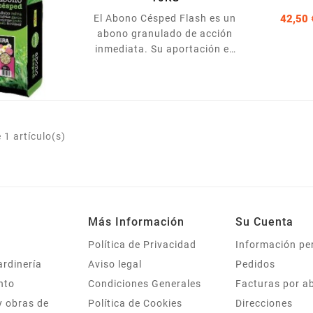
El Abono Césped Flash es un
42,50 
abono granulado de acción
inmediata. Su aportación es
perfecta después de la
siembra del césped. Es decir,
en primavera, a la salida del
invierno. También tiene una
gran eficacia para la
1 artículo(s)
recuperación de céspedes
envejecidos o adormecidos.
Su acción inmediata lo
recupera rápidamente y les
da el vigor perdido y
recuperando su color verde.
Más Información
Su Cuenta
En su formulación, el
Política de Privacidad
Información pe
Abono...
ardinería
Aviso legal
Pedidos
nto
Condiciones Generales
Facturas por a
y obras de
Política de Cookies
Direcciones