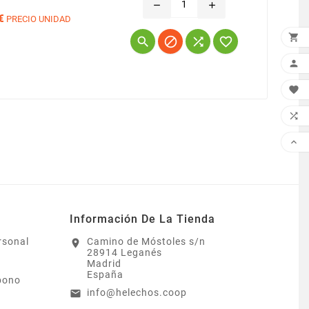
remove
add
€
PRECIO UNIDAD
Precio









Información De La Tienda
rsonal
Camino de Móstoles s/n
location_on
28914 Leganés
Madrid
España
bono
info@helechos.coop
email