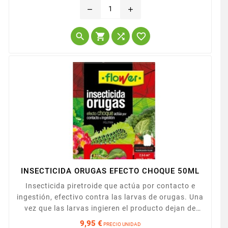
ml, para hacer 15 litros de mezcla con agua
remove
add




INSECTICIDA ORUGAS EFECTO CHOQUE 50ML
Insecticida piretroide que actúa por contacto e
ingestión, efectivo contra las larvas de orugas. Una
vez que las larvas ingieren el producto dejan de
alimentarse hasta morir. Posee una acción
9,95 €
PRECIO UNIDAD