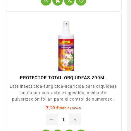




PROTECTOR TOTAL ORQUIDEAS 200ML
Este insecticida-fungicida-acaricida para orquídeas
actúa por contacto e ingestión, mediante
pulverización foliar, para el control de numerosos
insectos que atacan la planta de la orquídea. Se
7,10 €
PRECIO UNIDAD
trata de un producto que se muestra especialmente
Precio
efectivo para el control, tanto preventivo como
remove
add
curativo, en pulgón, escarabajo, oruga…