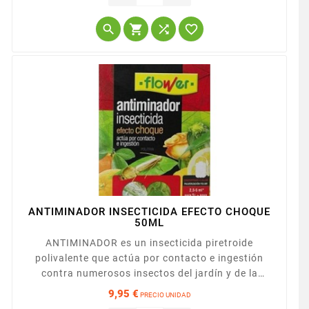




ANTIMINADOR INSECTICIDA EFECTO CHOQUE
50ML
ANTIMINADOR es un insecticida piretroide
polivalente que actúa por contacto e ingestión
contra numerosos insectos del jardín y de la
huerta. Resulta efectivo en el control de los
9,95 €
PRECIO UNIDAD
Minadores de hoja y otros insectos. envase de 50
Precio