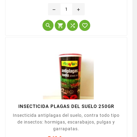
repelente contra diversos insectos que atacan a las
Precio
plantas, especialmente todo tipo de orugas en
remove
add
plantas ornamentales y cultivos hortícolas. Aplicar
en pulverización diluyendo de 2.5 - 5ml de




producto...
INSECTICIDA PLAGAS DEL SUELO 250GR
Insecticida antiplagas del suelo, contra todo tipo
de insectos: hormigas, escarabajos, pulgas y
garrapatas.