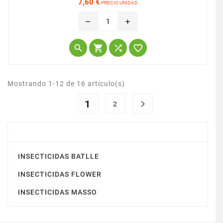
7,60 €
PRECIO UNIDAD
Precio
remove
add




Mostrando 1-12 de 16 artículo(s)
1

2
INSECTICIDA
INSECTICIDAS BATLLE
INSECTICIDAS FLOWER
INSECTICIDAS MASSO