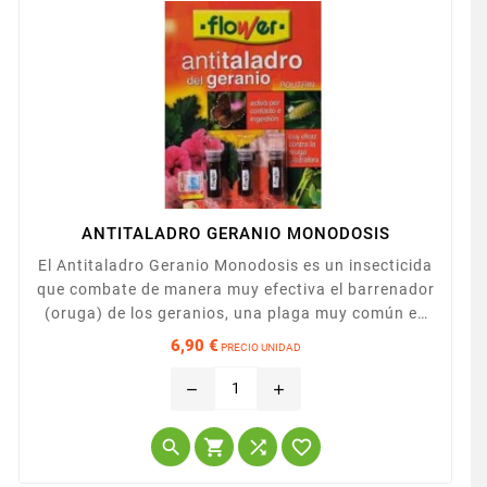
ANTITALADRO GERANIO MONODOSIS
El Antitaladro Geranio Monodosis es un insecticida
que combate de manera muy efectiva el barrenador
(oruga) de los geranios, una plaga muy común en
esta planta que devora el interior de los tallos y las
6,90 €
PRECIO UNIDAD
hojas. Su uso puede ser tanto preventivo como
Precio
curativo. Con efecto immediato combate el ataque
remove
add
del taladro e manera eficaz y rápida. Para aplicar
en pulverizacion foliar.



