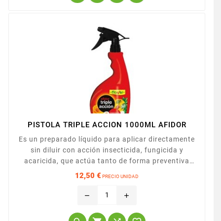
PISTOLA TRIPLE ACCION 1000ML AFIDOR
Es un preparado líquido para aplicar directamente
sin diluir con acción insecticida, fungicida y
acaricida, que actúa tanto de forma preventiva
como curativa. Con un solo producto se protegen
12,50 €
PRECIO UNIDAD
las plantas ornamentales contra las plagas y las
Precio
enfermedades que las dañan.
remove
add