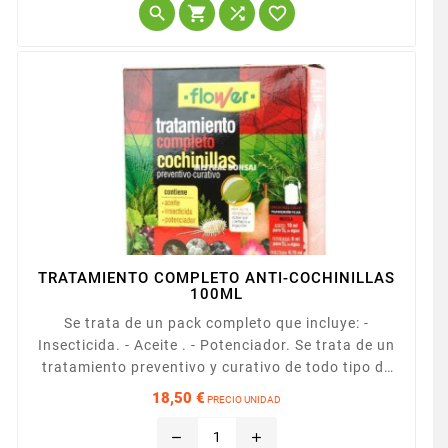




TRATAMIENTO COMPLETO ANTI-COCHINILLAS
100ML
Se trata de un pack completo que incluye: -
Insecticida. - Aceite . - Potenciador. Se trata de un
tratamiento preventivo y curativo de todo tipo de
cochinillas, ya sea en estado de larva o adulta.
18,50 €
PRECIO UNIDAD
Autorizado para uso doméstico
Precio
remove
add