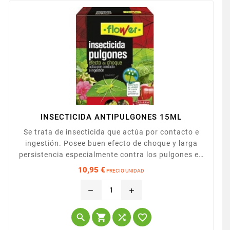
INSECTICIDA ANTIPULGONES 15ML
Se trata de insecticida que actúa por contacto e
ingestión. Posee buen efecto de choque y larga
persistencia especialmente contra los pulgones en
plantas de terraza y jardín. Es efectivo contra un
10,95 €
PRECIO UNIDAD
amplio número de insectos que atacan las plantas
Precio
ornamentales, pero particularmente se muestra
remove
add
activo contra insectos chupadores como los
pulgones. Efectivo también para orugas, garrapillo,




tortuix,...