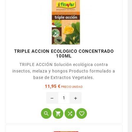
TRIPLE ACCION ECOLOGICO CONCENTRADO
100ML
TRIPLE ACCIÓN Solución ecológica contra
insectos, melaza y hongos Producto formulado a
base de Extractos Vegetales.
11,95 €
PRECIO UNIDAD
Precio
remove
add



