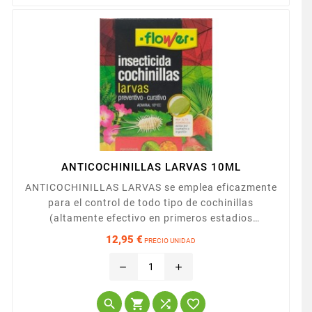
ANTICOCHINILLAS LARVAS 10ML
ANTICOCHINILLAS LARVAS se emplea eficazmente
para el control de todo tipo de cochinillas
(altamente efectivo en primeros estadios
larvarios), tanto en plantas ornamentales como en
12,95 €
PRECIO UNIDAD
arboles frutales, cítricos, vid, olivo. Posee una muy
Precio
buena acción contra mosca blanca, por lo que se
remove
add
puede también utilizar en el control de este
parásito en plantas ornamentales y cultivos




hortícolas (tomate,...