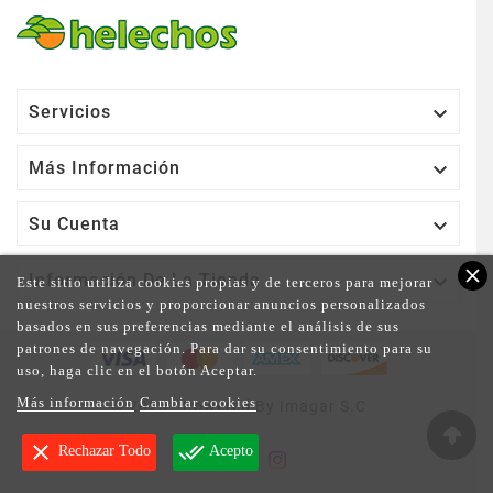

Servicios

Más Información

Su Cuenta
close

Información De La Tienda
Este sitio utiliza cookies propias y de terceros para mejorar
nuestros servicios y proporcionar anuncios personalizados
basados en sus preferencias mediante el análisis de sus
patrones de navegación. Para dar su consentimiento para su
uso, haga clic en el botón Aceptar.
Más información
Cambiar cookies
© 2025 - Powered By Imagar S.C
clear
done_all
Rechazar Todo
Acepto