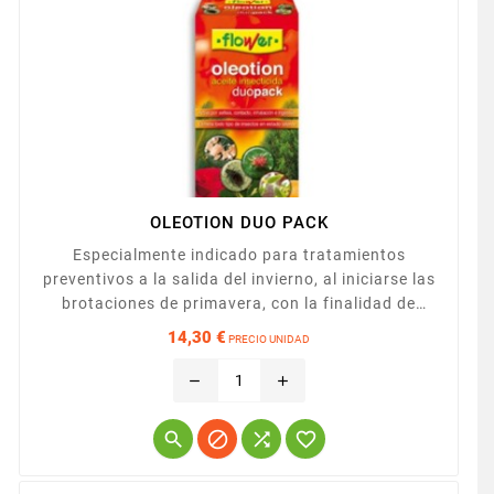
OLEOTION DUO PACK
Especialmente indicado para tratamientos
preventivos a la salida del invierno, al iniciarse las
brotaciones de primavera, con la finalidad de
rebajar los niveles de población de parásitos.
14,30 €
PRECIO UNIDAD
Presenta gran eficacia contra cochinillas, pulgones
Precio
y huevos y larvas de numerosos insectos, así como
remove
add
sobre araña roja.



