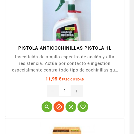
PISTOLA ANTICOCHINILLAS PISTOLA 1L
Insecticida de amplio espectro de acción y alta
resistencia. Actúa por contacto e ingestión
especialmente contra todo tipo de cochinillas que
invaden plantas ornamentales y frutales.
11,95 €
PRECIO UNIDAD
Aplicación Producto específico concentrado para el
Precio
control de cochinillas (Piojo de San José, caparreta
remove
add
negra, serpetas...) que infectan todo tipo de
plantas.



