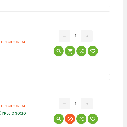
remove
add
€
PRECIO UNIDAD
Precio




remove
add
€
PRECIO UNIDAD
€
PRECIO SOCIO
Precio



