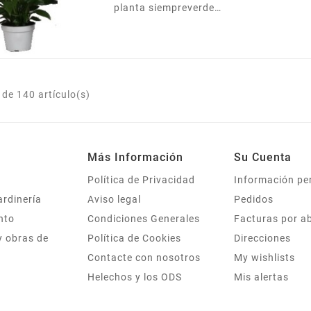
planta siempreverde
significa que tendrá 3
originaria de América
troncos, el más alto de 60cm,
tropical, que se encuentra a
otro más...
menudo no sólo en nuestras
casas por la belleza de sus
flores sino también de sus
de 140 artículo(s)
hojas verdes brillantes.
Presentada en maceta de
15cm y 30cm altura.
Más Información
Su Cuenta
Política de Privacidad
Información pe
ardinería
Aviso legal
Pedidos
nto
Condiciones Generales
Facturas por a
y obras de
Política de Cookies
Direcciones
Contacte con nosotros
My wishlists
Helechos y los ODS
Mis alertas