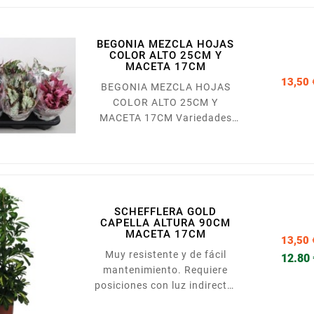
diámetro, con una altura de
30 cm.
BEGONIA MEZCLA HOJAS
COLOR ALTO 25CM Y
MACETA 17CM
13,50 
BEGONIA MEZCLA HOJAS
COLOR ALTO 25CM Y
MACETA 17CM Variedades
de Begonia de interior con
hojas decorativas en tonos
grises y rojizos, muy
adecuadas para
composiciones. Presentada
en maceta de 17cm
SCHEFFLERA GOLD
CAPELLA ALTURA 90CM
MACETA 17CM
13,50 
Muy resistente y de fácil
12.80
mantenimiento. Requiere
posiciones con luz indirecta,
y un riego moderado