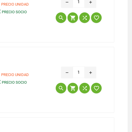
remove
add
€
PRECIO UNIDAD
€
PRECIO SOCIO
Precio




remove
add
€
PRECIO UNIDAD
€
PRECIO SOCIO
Precio



