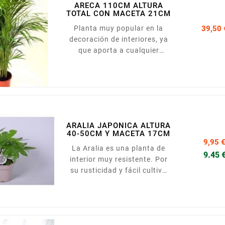
ARECA 110CM ALTURA
TOTAL CON MACETA 21CM
Planta muy popular en la
39,50 
decoración de interiores, ya
que aporta a cualquier
espacio en que se ubique ese
aire tropical tan único de las
palmeras. Estas plantas son
también muy apreciadas por
su capacidad de eliminar las
toxinas del aire. Presentada
ARALIA JAPONICA ALTURA
en maceta de 22cm
40-50CM Y MACETA 17CM
9,95 
La Aralia es una planta de
9.45 
interior muy resistente. Por
su rusticidad y fácil cultivo
han sido tradicionalmente
plantadas en portales o
patios donde no recibían
muchos cuidados y, sin