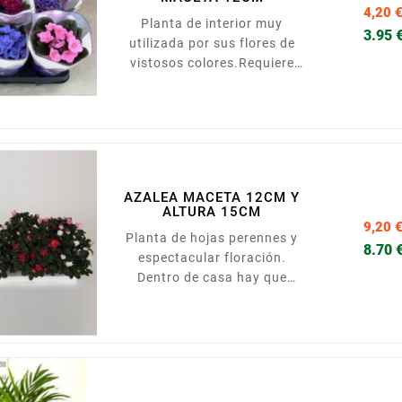
4,20 
Planta de interior muy
3.95 
utilizada por sus flores de
vistosos colores.Requiere
posiciones luminosas pero
sin recibir luz directa. No
soporta el exceso de riego.
Presentada en maceta de
12cm.
AZALEA MACETA 12CM Y
ALTURA 15CM
9,20 
Planta de hojas perennes y
8.70 
espectacular floración.
Dentro de casa hay que
mantener el sustrato fresco,
evitando el calor excesivo y
las posiciones muy
soleadas.Presentada en
macera de 12cm