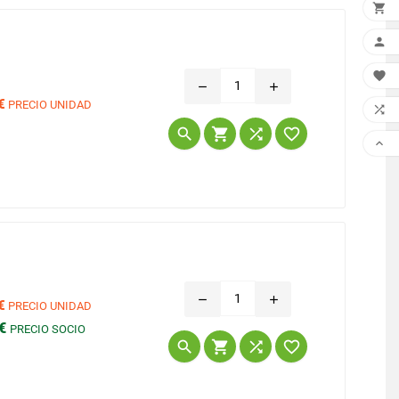



remove
add
€
PRECIO UNIDAD

Precio





remove
add
€
PRECIO UNIDAD
 €
PRECIO SOCIO
Precio



