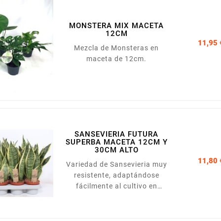
embargo, seguían creciendo.
La aralia es una
superviviente nata, y muy
MONSTERA MIX MACETA
versátil, ya que la podemos
12CM
11,95 
cultivar en interior, en patios
Mezcla de Monsteras en
y terrazas y también en
maceta de 12cm.
zonas sombrías del jardín.
SANSEVIERIA FUTURA
SUPERBA MACETA 12CM Y
30CM ALTO
11,80 
Variedad de Sansevieria muy
resistente, adaptándose
fácilmente al cultivo en
interiores y necesitando
pocos cuidados. Se presenta
en maceta de 12 cm. de