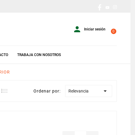

Iniciar sesión
0
ACTO
TRABAJA CON NOSOTROS
RIOR

Ordenar por:
Relevancia