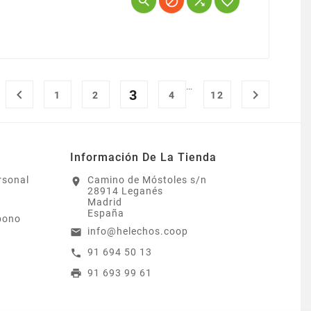




…

3

1
2
4
12
Información De La Tienda
rsonal
Camino de Móstoles s/n
location_on
28914 Leganés
Madrid
España
bono
info@helechos.coop
email
91 694 50 13
call
91 693 99 61
print