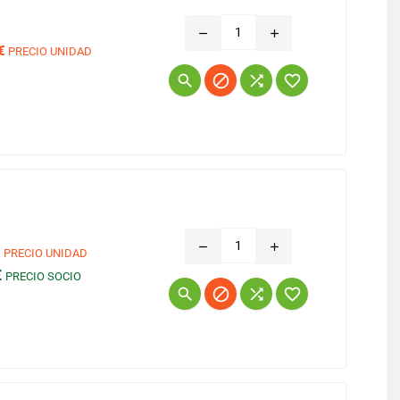
remove
add
€
PRECIO UNIDAD
Precio




remove
add
€
PRECIO UNIDAD
€
PRECIO SOCIO
Precio



