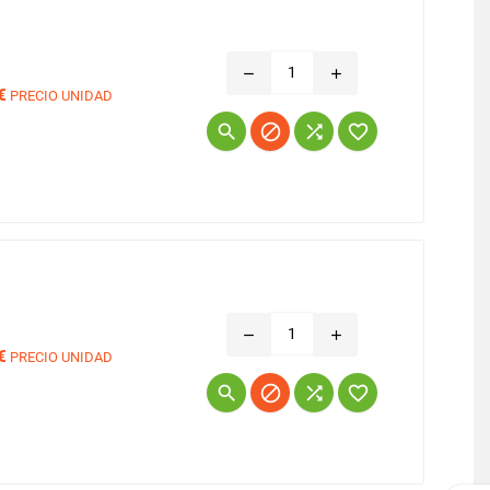
remove
add
€
PRECIO UNIDAD
Precio




remove
add
€
PRECIO UNIDAD
Precio



