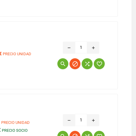
remove
add
€
PRECIO UNIDAD
Precio




remove
add
€
PRECIO UNIDAD
€
PRECIO SOCIO
Precio