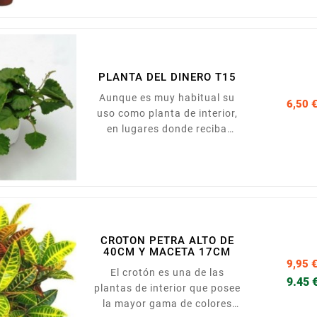
evitando los excesos. Se
presenta en maceta de 17 cm
de diámetro, con 90 cm de
altura
PLANTA DEL DINERO T15
Aunque es muy habitual su
6,50 
uso como planta de interior,
en lugares donde reciba
bastante luz, cerca de
ventanas o balcones. Su
riego debe ser moderado,
evitando el exceso de riego,
ya que puede ser perjudicial.
Presentada en maceta de
15cm.
CROTON PETRA ALTO DE
40CM Y MACETA 17CM
9,95 
El crotón es una de las
9.45 
plantas de interior que posee
la mayor gama de colores